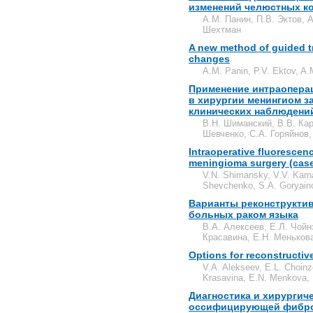
изменений челюстных к
А.М. Панин, П.В. Эктов, 
Шехтман
A new method of guided tr
changes
A.M. Panin, P.V. Ektov, A.
Применение интраопера
в хирургии менингиом з
клинических наблюдений
В.Н. Шиманский, В.В. Кар
Шевченко, С.А. Горяйнов,
Intraoperative fluorescen
meningioma surgery (case 
V.N. Shimansky, V.V. Karn
Shevchenko, S.A. Goryain
Варианты реконструкти
больных раком языка
В.А. Алексеев, Е.Л. Чойн
Красавина, Е.Н. Меньков
Options for reconstructiv
V.A. Alekseev, E.L. Choin
Krasavina, E.N. Menkova, 
Диагностика и хирургич
оссифицирующей фибро