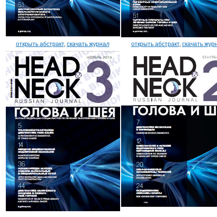
открыть абстракт
,
скачать журнал
открыть абстракт
,
скачать жур