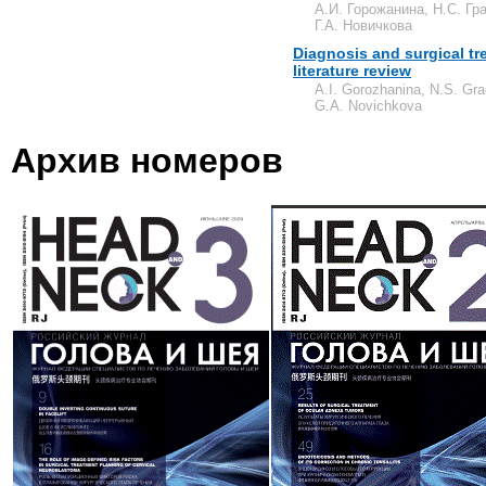
А.И. Горожанина, Н.С. Гра
Г.А. Новичкова
Diagnosis and surgical tre
literature review
A.I. Gorozhanina, N.S. Gra
G.A. Novichkova
Архив номеров