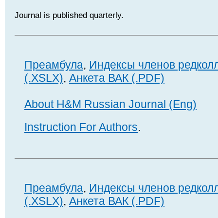
Journal is published quarterly.
Преамбула
,
Индексы членов редкол
(.XSLX)
,
Анкета ВАК (.PDF)
About H&M Russian Journal (Eng)
Instruction For Authors
.
Преамбула
,
Индексы членов редкол
(.XSLX)
,
Анкета ВАК (.PDF)