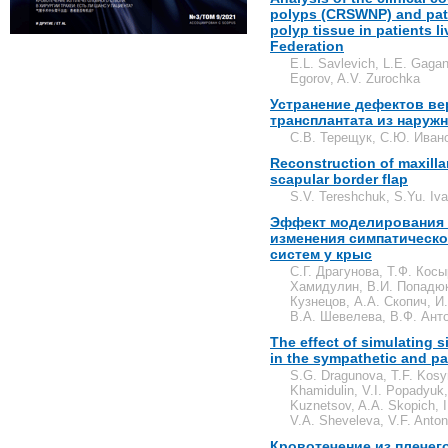
polyps (CRSWNP) and pat
polyp tissue in patients l
Federation
E.L. Savlevich, L.E. Gaga
Egorov, A.V. Zurochka
Устранение дефектов ве
трансплантата из наружн
С.В. Терещук, С.Ю. Ивано
Reconstruction of maxilla
scapular border flap
S.V. Tereshchuk, S.Yu. Iva
Эффект моделирования с
изменения симпатическо
систем у крыс
С.Г. Драгунова, Т.Ф. Кос
Хамидулин, В.И. Попадюк
Кузнецов, А.А. Скопич, И
В.А. Шевелева, В.Ф. Анто
The effect of simulating 
in the sympathetic and p
S.G. Dragunova, T.F. Kosy
Khamidulin, V.I. Popadyuk,
Kuznetsov, A.A. Skopich, I
V.A. Sheveleva, V.F. Anton
Кровотечение из плечег