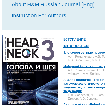
About H&M Russian Journal (Eng)
Instruction For Authors
.
ВСТУПЛЕНИЕ
INTRODUCTION
Злокачественные новоо
А.Ф. Романчишен, А.В. Го
К.В. Вабалайте, А.А. Сер
Malignant tumors of the p
A.F. Romanchishen, A.V. G
Vabalayte, A.A. Serikov
Анализ клинического те
патоморфологического с
пациентов, проживающи
Федерации
E.Л. Савлевич, Л.Е. Гага
Егоров, А.В. Зурочка
Analysis of the clinical c