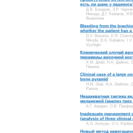
есть ли шанс у пациента
Д.В. Базаров, Э.Р. Чарчя
Никода, Д.Г. Кабаков, И.В
Выжигина
Bleeding from the brachio
whether the patient has 
D.V. Bazarov, E.R. Charchy
Nikoda, D.G. Kabakov, I.V.
Vyzhigin
Клинический случай вр
пирамиды височной кос
Х.М. Диаб, Н.А. Дайхес, 
Панина
Clinical case of a large c
bone pyramid
H.M. Diab, N.A. Daikhes, 
Panina
Неадекватная тактика в
меланомой (анализ трех
А.Г. Амирян, О.В. Панфер
Inadequate management o
(analysis of three clinical
A.G. Amiryan, O.V. Panfer
Новый метод навигацио