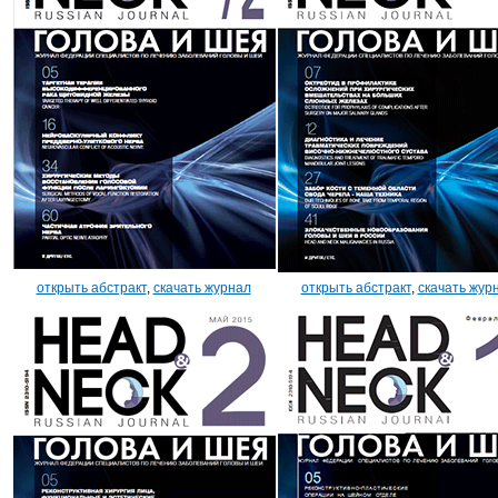
открыть абстракт
,
скачать журнал
открыть абстракт
,
скачать жур