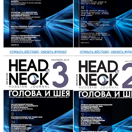
открыть абстракт
,
скачать журнал
открыть абстракт
,
скачать жур