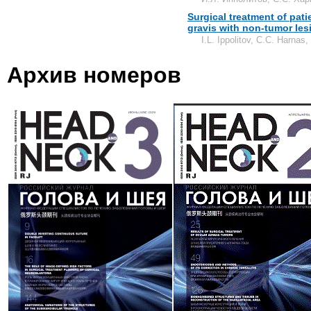
Surgical treatment of pat
gravis with non-tumor les
I.L. Ippolitov, С.С. Harnas,
Архив номеров