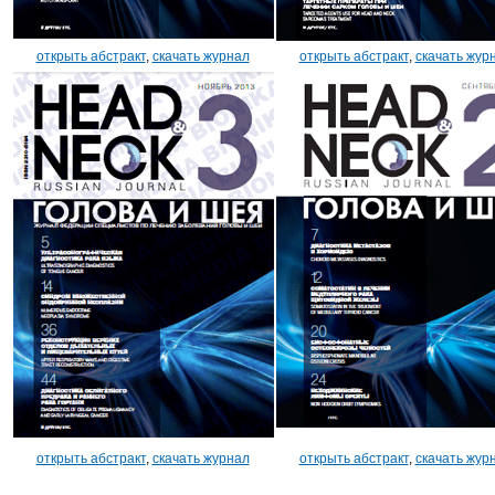
открыть абстракт
,
скачать журнал
открыть абстракт
,
скачать жур
открыть абстракт
,
скачать журнал
открыть абстракт
,
скачать жур