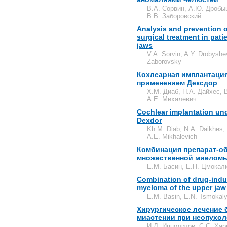
В.А. Сорвин, А.Ю. Дробыш
В.В. Заборовский
Analysis and prevention o
surgical treatment in pati
jaws
V.A. Sorvin, A.Y. Drobyshev
Zaborovsky
Кохлеарная имплантация
применением Дексдор
Х.М. Диаб, Н.А. Дайхес, 
А.Е. Михалевич
Cochlear implantation und
Dexdor
Kh.M. Diab, N.A. Daikhes,
A.E. Mikhalevich
Комбинация препарат-об
множественной миеломы
Е.М. Басин, Е.Н. Цмокал
Combination of drug-indu
myeloma of the upper jaw
E.M. Basin, E.N. Tsmokal
Хирургическое лечение
миастении при неопухо
И.Л. Ипполитов, С.С. Хар