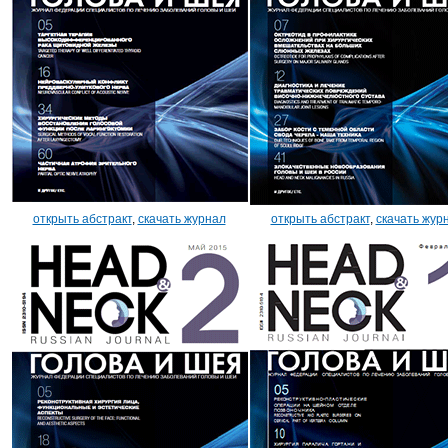
открыть абстракт
,
скачать журнал
открыть абстракт
,
скачать жур