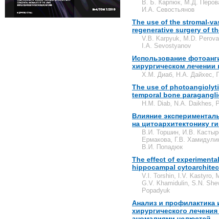
В. Б. Карпюк, М.Д. Перов
И.А. Севостьянов
The use of the stromal-vas
regenerative surgery of th
V.B. Karpyuk, M.D. Perova,
I.A. Sevostyanov
Использование фотоанги
хирургическом лечении 
Х.М. Диаб, Н.А. Дайхес, 
The use of photoangiolytic
temporal bone paragangl
H.M. Diab, N.A. Daikhes, 
Влияние экспериментал
на цитоархитектонику г
В.И. Торшин, И.В. Кастыр
Ермакова, Г.В. Хамидулин
В.И. Попадюк
The effect of experimenta
hippocampal cytoarchitec
V.I. Torshin, I.V. Kastyro
G.V. Khamidulin, S.N. Shev
Popadyuk
Анализ и профилактика
хирургического лечения
аномалиями челюстей