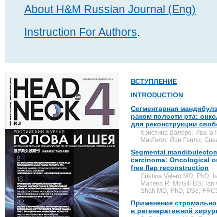
About H&M Russian Journal (Eng)
Instruction For Authors
.
ВСТУПЛЕНИЕ
INTRODUCTION
Сегментарная мандибул
раком полости рта: онк
для реконструкции сво
Кристина Валеро; Ивана 
МакГилл; Йэн Гэнли; Сне
Segmental mandibulectomy
carcinoma: Oncological ou
free flap reconstruction
Cristina Valero MD, PhD; 
Marlena R. McGill BS; Ian
Shah MD, PhD, DSc, FRCS
Применение стромально
в регенеративной хирур