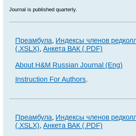
Journal is published quarterly.
Преамбула
,
Индексы членов редкол
(.XSLX)
,
Анкета ВАК (.PDF)
About H&M Russian Journal (Eng)
Instruction For Authors
.
Преамбула
,
Индексы членов редкол
(.XSLX)
,
Анкета ВАК (.PDF)