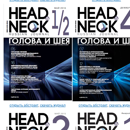
открыть абстракт
,
скачать журнал
открыть абстракт
,
скачать жур