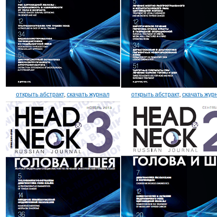
открыть абстракт
,
скачать журнал
открыть абстракт
,
скачать жур