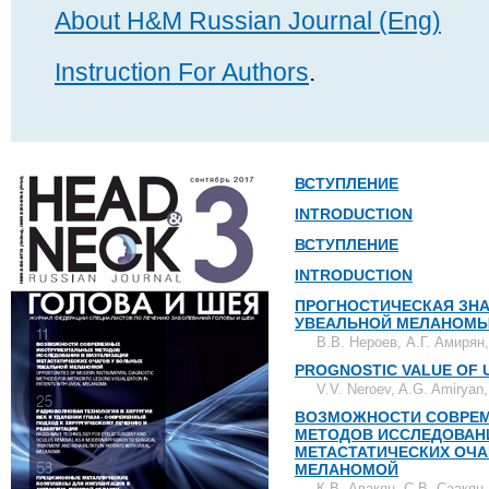
About H&M Russian Journal (Eng)
Instruction For Authors
.
ВСТУПЛЕНИЕ
INTRODUCTION
ВСТУПЛЕНИЕ
INTRODUCTION
ПРОГНОСТИЧЕСКАЯ ЗН
УВЕАЛЬНОЙ МЕЛАНОМ
В.В. Нероев, А.Г. Амирян
PROGNOSTIC VALUE OF
V.V. Neroev, A.G. Amiryan,
ВОЗМОЖНОСТИ СОВРЕ
МЕТОДОВ ИССЛЕДОВАН
МЕТАСТАТИЧЕСКИХ ОЧА
МЕЛАНОМОЙ
К.В. Авакян, С.В. Саакян