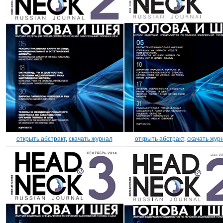
открыть абстракт
,
скачать журнал
открыть абстракт
,
скачать жур