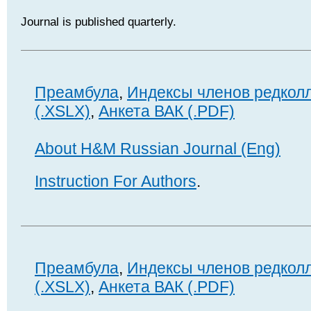
Journal is published quarterly.
Преамбула
,
Индексы членов редкол
(.XSLX)
,
Анкета ВАК (.PDF)
About H&M Russian Journal (Eng)
Instruction For Authors
.
Преамбула
,
Индексы членов редкол
(.XSLX)
,
Анкета ВАК (.PDF)