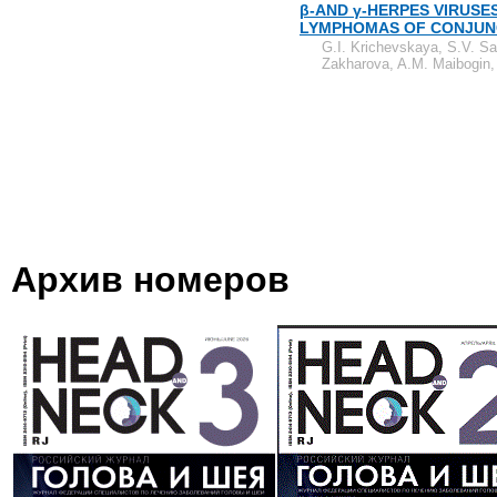
β-AND γ-HERPES VIRUSE
LYMPHOMAS OF CONJUNC
G.I. Krichevskaya, S.V. S
Zakharova, A.M. Maibogin,
Архив номеров