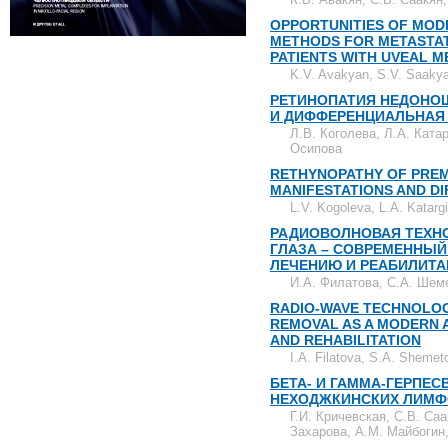
OPPORTUNITIES OF MOD
METHODS FOR METASTATI
PATIENTS WITH UVEAL 
K.V. Avakyan, S.V. Saakyan
РЕТИНОПАТИЯ НЕДОНО
И ДИФФЕРЕНЦИАЛЬНАЯ
Л.В. Коголева, Л.А. Ката
Осипова
RETHYNOPATHY OF PREM
MANIFESTATIONS AND DI
L.V. Kogoleva, L.A. Katarg
РАДИОВОЛНОВАЯ ТЕХНО
ГЛАЗА – СОВРЕМЕННЫЙ
ЛЕЧЕНИЮ И РЕАБИЛИТА
И.А. Филатова, С.А. Шем
RADIO-WAVE TECHNOLOG
REMOVAL AS A MODERN 
AND REHABILITATION
I.A. Filatova, S.A. Sheme
БЕТА- И ГАММА-ГЕРПЕ
НЕХОДЖКИНСКИХ ЛИМФ
Г.И. Кричевская, С.В. Саа
Захарова, А.М. Майбогин