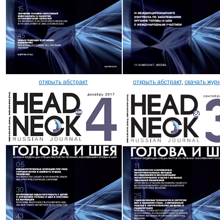
открыть абстракт
открыть абстракт
,
скачать жур