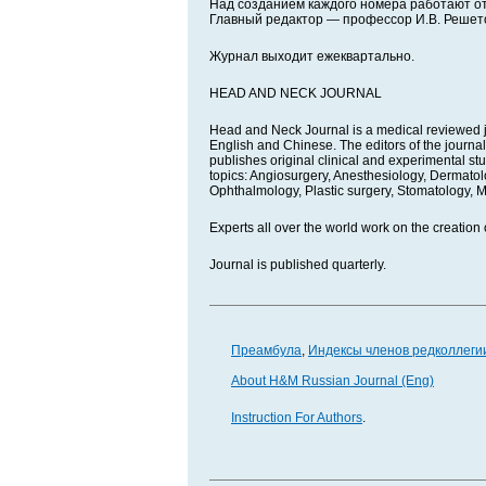
Над созданием каждого номера работают о
Главный редактор — профессор И.В. Решет
Журнал выходит ежеквартально.
HEAD AND NECK JOURNAL
Head and Neck Journal is a medical reviewed jou
English and Chinese. The editors of the journal
publishes original clinical and experimental stud
topics: Angiosurgery, Anesthesiology, Dermato
Ophthalmology, Plastic surgery, Stomatology, M
Experts all over the world work on the creation o
Journal is published quarterly.
Преамбула
,
Индексы членов редколлеги
About H&M Russian Journal (Eng)
Instruction For Authors
.