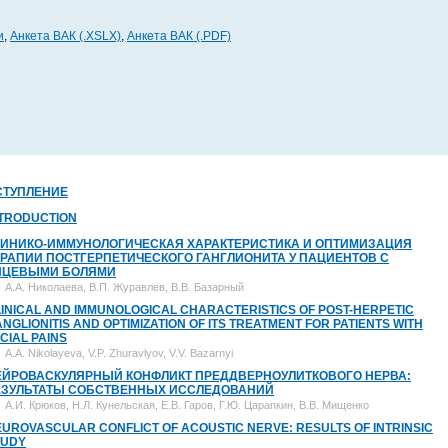
и
,
Анкета ВАК (.XSLX)
,
Анкета ВАК (.PDF)
СТУПЛЕНИЕ
NTRODUCTION
ЛИНИКО-ИММУНОЛОГИЧЕСКАЯ ХАРАКТЕРИСТИКА И ОПТИМИЗАЦИЯ
ЕРАПИИ ПОСТГЕРПЕТИЧЕСКОГО ГАНГЛИОНИТА У ПАЦИЕНТОВ С
ИЦЕВЫМИ БОЛЯМИ
А.А. Николаева, В.П. Журавлев, В.В. Базарный
INICAL AND IMMUNOLOGICAL CHARACTERISTICS OF POST-HERPETIC
NGLIONITIS AND OPTIMIZATION OF ITS TREATMENT FOR PATIENTS WITH
CIAL PAINS
A.A. Nikolayeva, V.P. Zhuravlyov, V.V. Bazarnyi
ЕЙРОВАСКУЛЯРНЫЙ КОНФЛИКТ ПРЕДДВЕРНОУЛИТКОВОГО НЕРВА:
ЕЗУЛЬТАТЫ СОБСТВЕННЫХ ИССЛЕДОВАНИЙ
А.И. Крюков, Н.Л. Кунельская, Е.В. Гаров, Г.Ю. Царапкин, В.В. Мищенко
UROVASCULAR CONFLICT OF ACOUSTIC NERVE: RESULTS OF INTRINSIC
TUDY