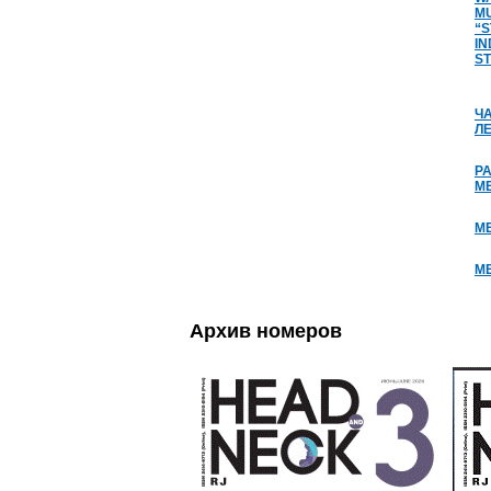
MU
“S
IN
ST
Ч
Л
PA
ME
М
ME
Архив номеров