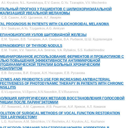
A.I. Kryukov, N.L. Kunelskaya, E.V. Garov, G.Yu. Tzarapkin, V.V. Mischenko
ИТАЛЬНЫЙ ПРОГНОЗ У ПАЦИЕНТОВ С ЦИЛИОХОРИОИДАЛЬНОЙ
ОКАЛИЗАЦИЕЙ УВЕАЛЬНОЙ МЕЛАНОМЫ
С.В. Саакян, А.Ю. Цыганков, А.Г. Амирян
TAL PROGNOSIS IN PATIENTS WITH CILIOCHOROIDAL MELANOMA
S.V. Saakyan, A.Yu. Tzygankov, A.G. Amiryan
РЕПАНОБИОПСИЯ УЗЛОВ ЩИТОВИДНОЙ ЖЕЛЕЗЫ
Е.М. Трунин, В.В. Татаркин, А.А. Смирнов, В.А. Рыбаков, Ш.Ш. Кудлахмедов
REPANOBIOPSY OF THYROID NODULS
E.M. Trunin, V.V. Tatarkin, A.A. Smirnov, V.A. Rybakov, S.S. Kudlakhmedov
ОМБИНИРОВАННОЕ ИСПОЛЬЗОВАНИЕ ФЕРМЕНТОВ И ПРОБИОТИКОВ С
ЕЛЬЮ ПОВЫШЕНИЯ ЭФФЕКТИВНОСТИ АНТИМИКРОБНОЙ
ОТОДИНАМИЧЕСКОЙ ТЕРАПИИ БОЛЬНЫХ ХРОНИЧЕСКИМ
ОНЗИЛЛИТОМ
Е.В. Логунова, В.И. Егоров, А.Н. Наседкин, Е.В. Русанова
ZYMES AND PROBIOTICS USE FOR INCREASING ANTIBACTERIAL
FECTIVENESS OF PHOTODYNAMIC THERAPY IN PATIENTS WITH CHRONIC
NSILLITIS
E.V.Logunova, V.I.Egorov, A.N.Nasedkin, E.V.Rusanova
ВОЛЮЦИЯ ХИРУРГИЧЕСКИХ МЕТОДОВ ВОССТАНОВЛЕНИЯ ГОЛОСОВОЙ
УНКЦИИ ПОСЛЕ ЛАРИНГЭКТОМИИ
Л.Г. Кожанов1, А.М. Сдвижков, И.В. Решетов, А.И. Крюков, А.Л. Кожанов
OLUTION OF SURGICAL METHODS OF VOCAL FUNCTION RESTORATION
FTER LARYNGECTOMY
L.G. Kozhanov, A.M. Sdvizhkov, I.V. Reshetov, A.I. Kryukov, A.L. Kozhanov