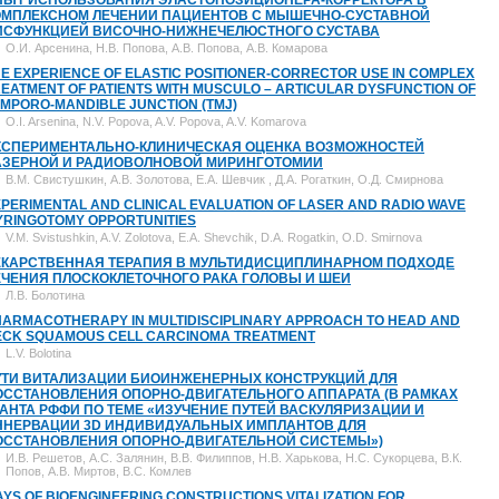
ПЫТ ИСПОЛЬЗОВАНИЯ ЭЛАСТОПОЗИЦИОНЕРА-КОРРЕКТОРА В
ОМПЛЕКСНОМ ЛЕЧЕНИИ ПАЦИЕНТОВ С МЫШЕЧНО-СУСТАВНОЙ
ИСФУНКЦИЕЙ ВИСОЧНО-НИЖНЕЧЕЛЮСТНОГО СУСТАВА
О.И. Арсенина, Н.В. Попова, А.В. Попова, А.В. Комарова
E EXPERIENCE OF ELASTIC POSITIONER-CORRECTOR USE IN COMPLEX
EATMENT OF PATIENTS WITH MUSCULO – ARTICULAR DYSFUNCTION OF
MPORO-MANDIBLE JUNCTION (TMJ)
O.I. Arsenina, N.V. Popova, A.V. Popova, A.V. Komarova
КСПЕРИМЕНТАЛЬНО-КЛИНИЧЕСКАЯ ОЦЕНКА ВОЗМОЖНОСТЕЙ
АЗЕРНОЙ И РАДИОВОЛНОВОЙ МИРИНГОТОМИИ
В.М. Свистушкин, А.В. Золотова, Е.А. Шевчик , Д.А. Рогаткин, О.Д. Смирнова
PERIMENTAL AND CLINICAL EVALUATION OF LASER AND RADIO WAVE
YRINGOTOMY OPPORTUNITIES
V.M. Svistushkin, A.V. Zolotova, E.A. Shevchik, D.A. Rogatkin, O.D. Smirnova
ЕКАРСТВЕННАЯ ТЕРАПИЯ В МУЛЬТИДИСЦИПЛИНАРНОМ ПОДХОДЕ
ЕЧЕНИЯ ПЛОСКОКЛЕТОЧНОГО РАКА ГОЛОВЫ И ШЕИ
Л.В. Болотина
HARMACOTHERAPY IN MULTIDISCIPLINARY APPROACH TO HEAD AND
ECK SQUAMOUS CELL CARCINOMA TREATMENT
L.V. Bolotina
УТИ ВИТАЛИЗАЦИИ БИОИНЖЕНЕРНЫХ КОНСТРУКЦИЙ ДЛЯ
ОССТАНОВЛЕНИЯ ОПОРНО-ДВИГАТЕЛЬНОГО АППАРАТА (В РАМКАХ
РАНТА РФФИ ПО ТЕМЕ «ИЗУЧЕНИЕ ПУТЕЙ ВАСКУЛЯРИЗАЦИИ И
ННЕРВАЦИИ 3D ИНДИВИДУАЛЬНЫХ ИМПЛАНТОВ ДЛЯ
ОССТАНОВЛЕНИЯ ОПОРНО-ДВИГАТЕЛЬНОЙ СИСТЕМЫ»)
И.В. Решетов, А.С. Залянин, В.В. Филиппов, Н.В. Харькова, Н.С. Сукорцева, В.К.
Попов, А.В. Миртов, В.С. Комлев
YS OF BIOENGINEERING CONSTRUCTIONS VITALIZATION FOR