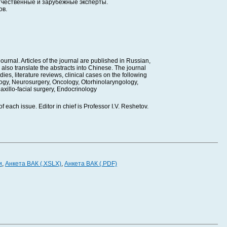
тчественные и зарубежные эксперты.
ов.
rnal. Articles of the journal are published in Russian,
 also translate the abstracts into Chinese. The journal
ies, literature reviews, clinical cases on the following
logy, Neurosurgery, Oncology, Otorhinolaryngology,
axillo-facial surgery, Endocrinology
f each issue. Editor in chief is Professor I.V. Reshetov.
и
,
Анкета ВАК (.XSLX)
,
Анкета ВАК (.PDF)