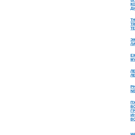
О
К
Д
TH
TR
TE
Э
Л
EX
M
Л
Л
P
N
П
В
Г
И
В
WA