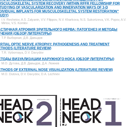
SCULOSKELETAL SYSTEM RECOVERY (WITHIN RFFR FELLOWSHIP FOR
TUDYING OF VASCULARIZATION AND INNERVATION WAYS OF 3-D
DIVIDUAL IMPLANTS FOR MUSCULOSKELETAL SYSTEM RESTORATION”
UDY)
I.V. Reshetov, A.S. Zalyanin, V.V. Filippov, N.V. Kharkova, N.S. Sukortzeva, V.K. Popov, A.V.
Mirtov, V.S. Komlev
АСТИЧНАЯ АТРОФИЯ ЗРИТЕЛЬНОГО НЕРВА: ПАТОГЕНЕЗ И МЕТОДЫ
ЕЧЕНИЯ (ОБЗОР ЛИТЕРАТУРЫ)
Т.Р. Выборная, Д.В. Давыдов
RTIAL OPTIC NERVE ATROPHY: PATHOGENESIS AND TREATMENT
THODS (LITERATURE REVIEW)
T.R. Vybornaya, D.V. Davydov
ЕТОДЫ ВИЗУАЛИЗАЦИИ НАРУЖНОГО НОСА (ОБЗОР ЛИТЕРАТУРЫ)
М.О. Дутова, Д.В. Давыдов, Д.А. Лежнев
THODS OF EXTERNAL NOSE VISUALIZATION (LITERATURE REVIEW)
M.O. Dutova, D.V. Davydov, D.A. Lezhnev