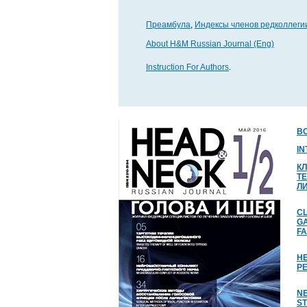
Преамбула
,
Индексы членов редколлеги
About H&M Russian Journal (Eng)
Instruction For Authors
.
В
I
К
Т
Л
CL
GA
FA
Н
Р
NE
S