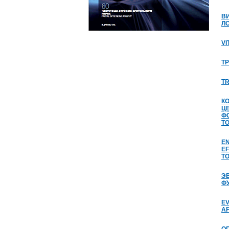
В
Л
VI
Т
T
К
Ц
Ф
Т
EN
EF
TO
Э
Ф
EV
A