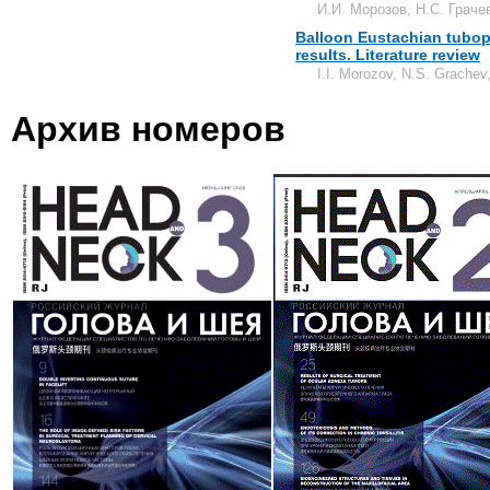
И.И. Морозов, Н.С. Граче
Balloon Eustachian tubopl
results. Literature review
I.I. Morozov, N.S. Grachev
Архив номеров