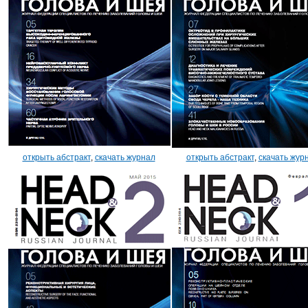
открыть абстракт
,
скачать журнал
открыть абстракт
,
скачать жур