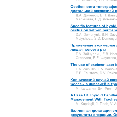
Особенности топографии
дистальной окклюзией в
Д.А. Доменюк, Б.Н. Давыд
Малышева, С.Д. Доменю
Specific features of hyoid
occlusion with-in permane
D.A. Domenyuk, B.N. Davyd
Malysheva, S.D. Domenyu
Применение эксимерного
лишая полости рта
Т.А. Зайнуллин, Е.В. Ива
Оглоблин, Е.Е. Фаустова,
The use of excimer laser i
T.A. Zainullin, E.V. Ivano
E.E. Faustova, D.V. Rakhm
Клинический случай па
железы с инвазией в тр
M. Капдагли, Дж. Финч, В
A Case Of Thyroid Papill
Management With Trachea
M. Kapdagli, J. Finch, V. A
Баллонная дилатация сл
результаты операции. О