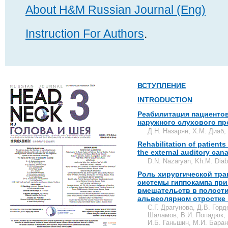
About H&M Russian Journal (Eng)
Instruction For Authors
.
ВСТУПЛЕНИЕ
INTRODUCTION
Реабилитация пациентов
наружного слухового пр
Д.Н. Назарян, Х.М. Диаб,
Rehabilitation of patients
the external auditory cana
D.N. Nazaryan, Kh.M. Diab
Роль хирургической тр
системы гиппокампа пр
вмешательств в полости
альвеолярном отростке 
С.Г. Драгунова, Д.В. Гор
Шаламов, В.И. Попадюк, 
И.Б. Ганьшин, М.И. Баран