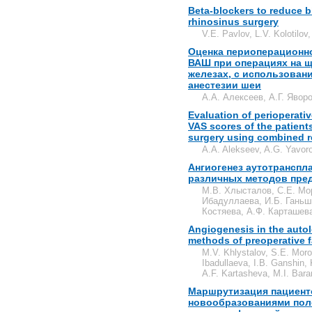
Beta-blockers to reduce b
rhinosinus surgery
V.E. Pavlov, L.V. Kolotilo
Оценка периоперационно
ВАШ при операциях на 
железах, с использован
анестезии шеи
А.А. Алексеев, А.Г. Явор
Evaluation of perioperati
VAS scores of the patient
surgery using combined r
A.A. Alekseev, A.G. Yavor
Ангиогенез аутотранспл
различных методов пре
М.В. Хлысталов, С.Е. Мор
Ибадуллаева, И.Б. Ганьш
Костяева, А.Ф. Карташева
Angiogenesis in the autol
methods of preoperative fa
M.V. Khlystalov, S.E. Moro
Ibadullaeva, I.B. Ganshin,
A.F. Kartasheva, M.I. Bara
Маршрутизация пациент
новообразованиями поло