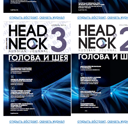
открыть абстракт
,
скачать журнал
открыть абстракт
,
скачать жур
открыть абстракт
,
скачать журнал
открыть абстракт
,
скачать жур