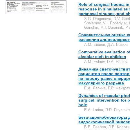
Role of surgical trauma 
response in simulated surg
paranasal sinuses, and alv
S.G. Dragunova, D.V. Gorde
Shalamov, V.I. Popadyuk, I
Ganshin, M.I. Barannik, P.
Сравнительная оценка х
расщелин альвеолярного
А.М. Ешиев, Д.А. Ешиев
Comparative evaluation of
alveolar cleft in children
A.M. Eshiev, D.A. Eshiev
Динамика светочувствит
пациентов после повтор
по поводу ранее оперир
макулярного разрыва
Е.А. Ларина, Р.Р. Файзра
Dynamics of macular photo
surgical intervention for
hole
E.A. Larina, R.R. Fayzrak
Бета-адреноблокаторы 
эндоскопической ринос
В.Е. Павлов, Л.В. Колот