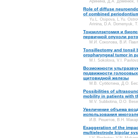
Аринина, Д.А. Доменюк, Т
Role of diffuse neuroendo
of combined periodontium
Yu.L. Osipova, L.Yu. Ostr
Arinina, D.A. Domenyuk, T
Тонзиллэктомия и биопс
первичной опухоли рото
М.И. Соколова, В.И. Павл
Tonsillectomy and tonsil 
oropharyngeal tumor in p
M.I. Sokolova, V.I. Pavlov
Возможности ультразвук
подвижности голосовых 
щитовидной железы
М.В. Субботина, Д.О. Бе
Possibilities of ultrasou
mobility in patients with 
M.V. Subbotina, D.O. Bese
Увеличение объема возд
использования многоэл
И.В. Решетов, В.Н. Макар
Exaggeration of the impac
multielectrode bipolar sy
I.V. Reshetov, V.N. Makar