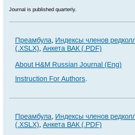
Journal is published quarterly.
Преамбула
,
Индексы членов редкол
(.XSLX)
,
Анкета ВАК (.PDF)
About H&M Russian Journal (Eng)
Instruction For Authors
.
Преамбула
,
Индексы членов редкол
(.XSLX)
,
Анкета ВАК (.PDF)