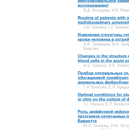
многопрофильной униве
исследование)
В.Д. Володина, И.В. Реше
Routing of patients with 
multidisciplinary universi
V.D. Volodina, I.V. Reshet
Изменения структуры ге
крови человека в остре
А.В. Трофимов, В.А. Тро
Власова
Changes in the structur
blood cells in the acute p
A.V. Trofimov, V.A. Trofimo
Подбор оптимальных ус
обогащенной тромбоцитам
дермальных фиброблас
Т.И. Власова, Е.П. Бродо
Optimal conditions for stu
in vitro on the culture of 
T.I. Vlasova, E.P. Brodov
Роль диффузной нейроэ
патогенезе сочетанных 
Барретта
Ю.Л. Осипова, Л.Ю. Остр