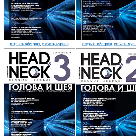
открыть абстракт
,
скачать журнал
открыть абстракт
,
скачать жур