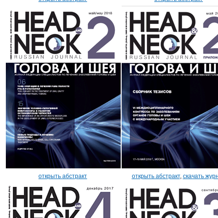
открыть абстракт
открыть абстракт
,
скачать жур