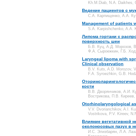
Kh.М.Diab, N.A. Daikhes, 
Ведение пациентов с му
С.А. Карпищенко, А.А. Ку
Management of patients w
S.A. Karpishchenko, A.A. 
Липома гортани с распр
поверхность шеи
Б.В. Куц, А.Д. Морозов, 
Ф.А. Сыроежкин, Г.Б. Хо
Laryngeal lipoma with spre
Clinical observation
B.V. Kuts, A.D. Morozov, V
F.A. Syroezhkin, G.B. Ho
Оториноларингологичес
кости
В.В. Дворянчиков, А.И. К
Вострикова, П.В. Киреев
Otorhinolaryngological as
V.V. Dvorianchikov, A.I. K
Vostrikova, P.V. Kireev, 
Влияние вегетативной н
околоносовых пазух в н
И.С. Элизбарян, Л.А. Лаз