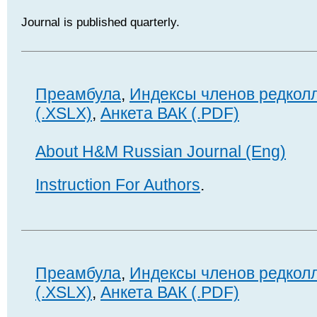
Journal is published quarterly.
Преамбула
,
Индексы членов редкол
(.XSLX)
,
Анкета ВАК (.PDF)
About H&M Russian Journal (Eng)
Instruction For Authors
.
Преамбула
,
Индексы членов редкол
(.XSLX)
,
Анкета ВАК (.PDF)