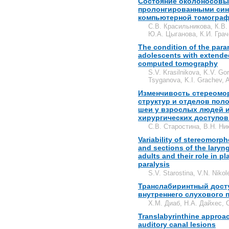
Состояние околоносовых
пролонгированными син
компьютерной томогра
С.В. Красильникова, К.В.
Ю.А. Цыганова, К.И. Грач
The condition of the para
adolescents with extende
computed tomography
S.V. Krasilnikova, K.V. Go
Tsyganova, K.I. Grachev, 
Изменчивость стереомо
структур и отделов пол
шеи у взрослых людей и
хирургических доступов
С.В. Старостина, В.Н. Ни
Variability of stereomorph
and sections of the laryng
adults and their role in p
paralysis
S.V. Starostina, V.N. Nikol
Транслабиринтный досту
внутреннего слухового 
Х.М. Диаб, Н.А. Дайхес, 
Translabyrinthine approach
auditory canal lesions