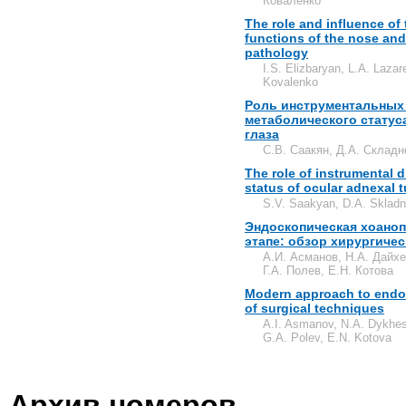
Коваленко
The role and influence o
functions of the nose an
pathology
I.S. Elizbaryan, L.A. Laza
Kovalenko
Роль инструментальных 
метаболического статус
глаза
С.В. Саакян, Д.А. Складн
The role of instrumental 
status of ocular adnexal 
S.V. Saakyan, D.A. Skladn
Эндоскопическая хоаноп
этапе: обзор хирургиче
А.И. Асманов, Н.А. Дайхе
Г.А. Полев, Е.Н. Котова
Modern approach to endos
of surgical techniques
A.I. Asmanov, N.A. Dykhes
G.A. Polev, E.N. Kotova
Архив номеров