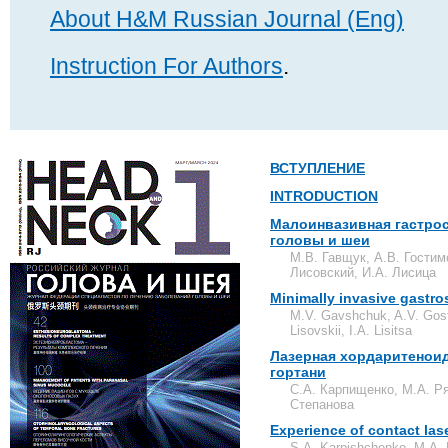
About H&M Russian Journal (Eng)
Instruction For Authors
.
ВСТУПЛЕНИЕ
INTRODUCTION
Малоинвазивная гастрос
головы и шеи
М.В. Гавщук, А.В. Гостим
Лисовский, И.А. Лисица
Minimally invasive gastro
M.V. Gavshchuk, A.V. Gost
Lisovskii, I.A. Lisitsa
Лазерная хордаритеноид
гортани
С.А. Карпищенко, М.А. Р
Степанова
Experience of contact lase
S.A. Karpishchenko, M.A. 