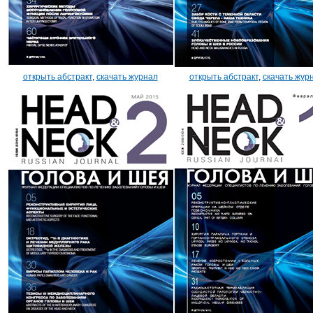
открыть абстракт
,
скачать журнал
открыть абстракт
,
скачать жур