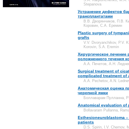
Stepanova
Устранение дефектов б
трансплантатами
В.В. Дворянчиков, П.В. Ки
Коровин, С.А. Еремин
Plastic surgery of tympan
grafts
V.V. Dvoryanchikov, P.V. K
Korovin, S.A. Eremin
Хирургическое лечение 
осложненного течения 
А.А. Печетов, А.Н. Ледне
Surgical treatment of cicat
complicated treatment of 
A.A. Pechetov, A.N. Ledne
Анатомическая оценка п
черепной ямки
Боллаварам Пулланна, Р
Anatomical evaluation of p
Bollavaram Pullanna, Rama
Esthesioneuroblastoma – 
patients
D.S. Spirin, I.V. Chernov,