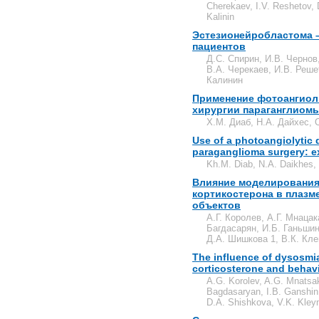
Cherekaev, I.V. Reshetov, 
Kalinin
Эстезионейробластома –
пациентов
Д.С. Спирин, И.В. Чернов
В.А. Черекаев, И.В. Реше
Калинин
Применение фотоангиоли
хирургии параганглиомы
Х.М. Диаб, Н.А. Дайхес, 
Use of a photoangiolytic 
paraganglioma surgery: e
Kh.M. Diab, N.A. Daikhes,
Влияние моделирования
кортикостерона в плазм
объектов
А.Г. Королев, А.Г. Мнацак
Багдасарян, И.Б. Ганьшин
Д.А. Шишкова 1, В.К. Кл
The influence of dysosmi
corticosterone and behavi
A.G. Korolev, A.G. Mnatsa
Bagdasaryan, I.B. Ganshin,
D.A. Shishkova, V.K. Kle