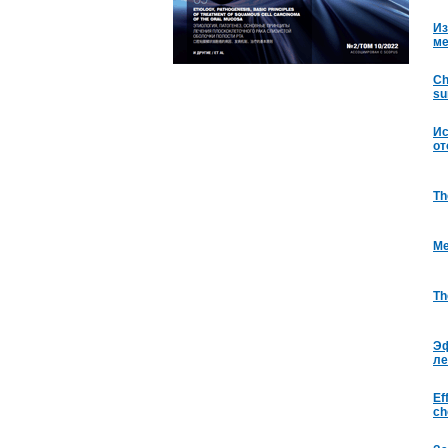
Из
ме
Ch
su
Ис
от
Th
Ме
Th
Эф
ле
Ef
ch