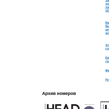
За
ло
ла
16
Re
fl
an
ar
Эт
сл
Et
ca
Фе
Fe
Архив номеров