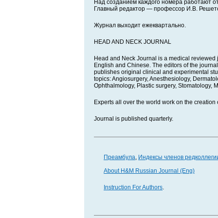
Над созданием каждого номера работают о
Главный редактор — профессор И.В. Решет
Журнал выходит ежеквартально.
HEAD AND NECK JOURNAL
Head and Neck Journal is a medical reviewed jou
English and Chinese. The editors of the journal
publishes original clinical and experimental stud
topics: Angiosurgery, Anesthesiology, Dermato
Ophthalmology, Plastic surgery, Stomatology, M
Experts all over the world work on the creation o
Journal is published quarterly.
Преамбула
,
Индексы членов редколлеги
About H&M Russian Journal (Eng)
Instruction For Authors
.