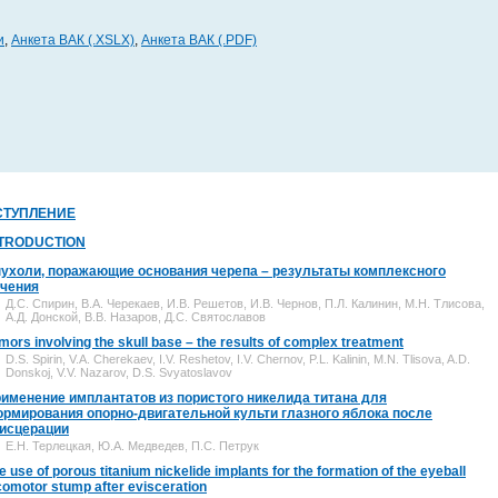
и
,
Анкета ВАК (.XSLX)
,
Анкета ВАК (.PDF)
СТУПЛЕНИЕ
NTRODUCTION
ухоли, поражающие основания черепа – результаты комплексного
чения
Д.С. Спирин, В.А. Черекаев, И.В. Решетов, И.В. Чернов, П.Л. Калинин, М.Н. Тлисова,
А.Д. Донской, В.В. Назаров, Д.С. Святославов
mors involving the skull base – the results of complex treatment
D.S. Spirin, V.A. Cherekaev, I.V. Reshetov, I.V. Chernov, P.L. Kalinin, M.N. Tlisova, A.D.
Donskoj, V.V. Nazarov, D.S. Svyatoslavov
именение имплантатов из пористого никелида титана для
рмирования опорно-двигательной культи глазного яблока после
исцерации
Е.Н. Терлецкая, Ю.А. Медведев, П.С. Петрук
e use of porous titanium nickelide implants for the formation of the eyeball
comotor stump after evisceration