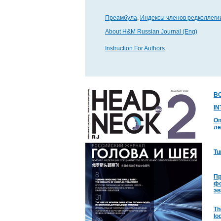
Преамбула
,
Индексы членов редколлеги
About H&M Russian Journal (Eng)
Instruction For Authors
.
В
I
Оп
ле
Tu
Пр
фо
эв
Th
lo