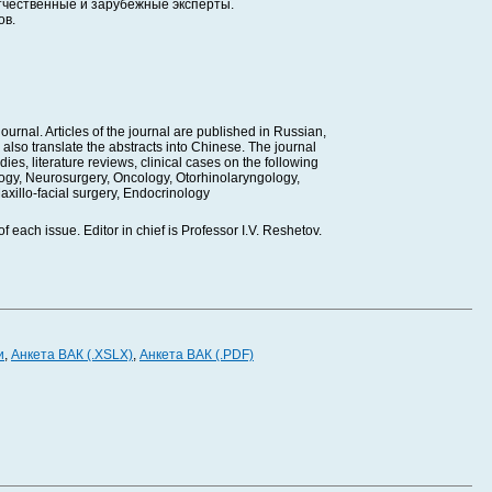
тчественные и зарубежные эксперты.
ов.
rnal. Articles of the journal are published in Russian,
 also translate the abstracts into Chinese. The journal
ies, literature reviews, clinical cases on the following
logy, Neurosurgery, Oncology, Otorhinolaryngology,
axillo-facial surgery, Endocrinology
f each issue. Editor in chief is Professor I.V. Reshetov.
и
,
Анкета ВАК (.XSLX)
,
Анкета ВАК (.PDF)