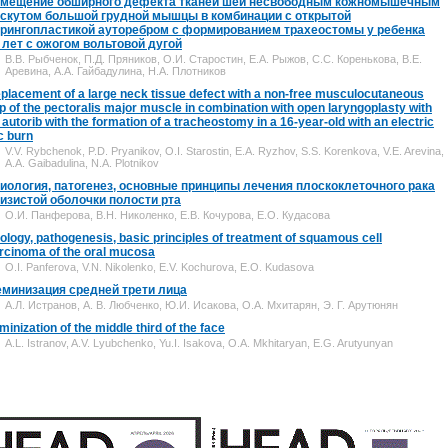
мещение обширного дефекта тканей шеи несвободным кожномышечным
скутом большой грудной мышцы в комбинации с открытой
рингопластикой ауторебром с формированием трахеостомы у ребенка
 лет с ожогом вольтовой дугой
В.В. Рыбченок, П.Д. Пряников, О.И. Старостин, Е.А. Рыжов, С.С. Коренькова, В.Е.
Аревина, А.А. Гайбадулина, Н.А. Плотников
placement of a large neck tissue defect with a non-free musculocutaneous
ap of the pectoralis major muscle in combination with open laryngoplasty with
 autorib with the formation of a tracheostomy in a 16-year-old with an electric
c burn
V.V. Rybchenok, P.D. Pryanikov, O.I. Starostin, E.A. Ryzhov, S.S. Korenkova, V.E. Arevina,
A.A. Gaibadulina, N.A. Plotnikov
иология, патогенез, основные принципы лечения плоскоклеточного рака
изистой оболочки полости рта
О.И. Панферова, В.Н. Николенко, Е.В. Кочурова, Е.О. Кудасова
iology, pathogenesis, basic principles of treatment of squamous cell
rcinoma of the oral mucosa
O.I. Panferova, V.N. Nikolenko, E.V. Kochurova, E.O. Kudasova
минизация средней трети лица
А.Л. Истранов, А. В. Любченко, Ю.И. Исакова, О.А. Мхитарян, Э. Г. Арутюнян
minization of the middle third of the face
A.L. Istranov, A.V. Lyubchenko, Yu.I. Isakova, O.A. Mkhitaryan, E.G. Arutyunyan