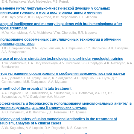
E.N. Terletskaya, Yu.A. Medvedev, P.S. Petruk
менение интеллектуально-мнестической функции у больных
нингиомой головного мозга после оперативного лечения
М.Ю. Курнухина, Ю.В. Мухитова, В.Ю. Черебилло, Е.Р. Исаева
ange of intelligence and memory in patients with brain meningioma after
rgical treatment
M.Yu. Kurnukhina, Yu.V. Mukhitova, V.Yu. Cherebillo, E.R. Isayeva
пользование современных симуляционных технологий в обучении
ориноларингологов
Т.Ю. Владимирова, Л.А. Барышевская, А.В. Куренков, С.С. Чаплыгин, А.К. Назарян,
А.А. Бондаренко
e use of modern simulation technologies in otorhinolaryngologist training
T.Yu. Vladimirova, L.A. Baryshevskaya, A.V. Kurenkov, S.S. Chaplygin, A.K. Nazaryan, A.A.
Bondarenko
тод устранения ороантрального сообщения верхнечелюстной пазухи
А.А. Долгалев, Е.М. Трубушкина, К.Р. Дотдаева, А.П. Куценко, В.А. Путь, Д.С.
Святославов, М.В. Гладышев, А.А. Мураев
e method of the oroantral fistula treatment
А.A. Dolgalev, E.M. Trubushkina, A.P. Kutsenko, K.R. Dotdaeva, V.A. Put, D.S.
Svyatoslavov, M.V. Gladyshev, A.A. Muraev
фективность и безопасность использования моноклональных антител в
чении херувизма, анализ 6 клинических случаев
А.Ю. Кугушев3, А.В. Лопатин, Д.В. Рогожин, Н.С. Грачев
ficiency and safety of using monoclonal antibodies in the treatment of
erubism, analysis of 6 clinical cases
A.Yu. Kugushev, A.V. Lopatin, D.V. Rogozhin, N.S. Grachev