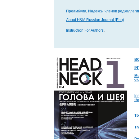
Преамбула
,
Индексы членов редколлеги
About H&M Russian Journal (Eng)
Instruction For Authors
.
В
I
Мо
vi
In
th
Тр
Th