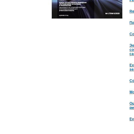
Ре
Re
Пр
Co
Эк
со
са
Ex
se
Со
Mo
Оц
ри
Ev