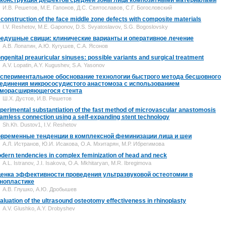
конструкция дефектов средней зоны лица композитными материалами
И.В. Решетов, М.Е. Гапонов, Д.С. Святославов, С.Г. Богословский
construction of the face middle zone defects with composite materials
I.V. Reshetov, M.E. Gaponov, D.S. Svyatoslavov, S.G. Bogoslovsky
едушные свищи: клинические варианты и оперативное лечение
А.В. Лопатин, А.Ю. Кугушев, С.А. Ясонов
ngenital preauricular sinuses: рossible variants and surgical treatment
A.V. Lopatin, A.Y. Kugushev, S.A. Yasonov
спериментальное обоснование технологии быстрого метода бесшовного
единения микрососудистого анастомоза с использованием
морасширяющегося стента
Ш.Х. Дустов, И.В. Решетов
perimental substantiation of the fast method of microvascular anastomosis
amless connection using a self-expanding stent technology
Sh.Kh. Dustov1, I.V. Reshetov
временные тенденции в комплексной феминизации лица и шеи
А.Л. Истранов, Ю.И. Исакова, О.А. Мхитарян, М.Р. Ибрегимова
dern tendencies in complex feminization of head and neck
A.L. Istranov, J.I. Isakova, O.A. Mkhitaryan, M.R. Ibregimova
енка эффективности проведения ультразвуковой остеотомии в
нопластике
А.В. Глушко, А.Ю. Дробышев
aluation of the ultrasound osteotomy effectiveness in rhinoplasty
A.V. Glushko, A.Y. Drobyshev