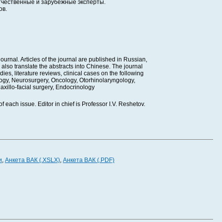
тчественные и зарубежные эксперты.
ов.
rnal. Articles of the journal are published in Russian,
 also translate the abstracts into Chinese. The journal
ies, literature reviews, clinical cases on the following
logy, Neurosurgery, Oncology, Otorhinolaryngology,
axillo-facial surgery, Endocrinology
f each issue. Editor in chief is Professor I.V. Reshetov.
и
,
Анкета ВАК (.XSLX)
,
Анкета ВАК (.PDF)