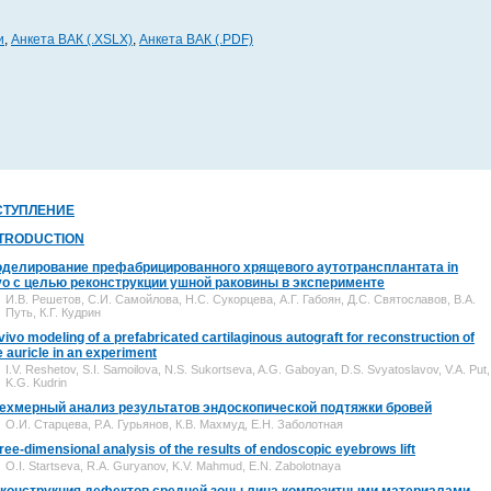
и
,
Анкета ВАК (.XSLX)
,
Анкета ВАК (.PDF)
СТУПЛЕНИЕ
NTRODUCTION
делирование префабрицированного хрящевого аутотрансплантата in
vo с целью реконструкции ушной раковины в эксперименте
И.В. Решетов, С.И. Самойлова, Н.С. Сукорцева, А.Г. Габоян, Д.С. Святославов, В.А.
Путь, К.Г. Кудрин
 vivo modeling of a prefabricated cartilaginous autograft for reconstruction of
e auricle in an experiment
I.V. Reshetov, S.I. Samoilova, N.S. Sukortseva, A.G. Gaboyan, D.S. Svyatoslavov, V.A. Put,
K.G. Kudrin
ехмерный анализ результатов эндоскопической подтяжки бровей
О.И. Старцева, Р.А. Гурьянов, К.В. Махмуд, Е.Н. Заболотная
ree-dimensional analysis of the results of endoscopic eyebrows lift
O.I. Startseva, R.A. Guryanov, K.V. Mahmud, E.N. Zabolotnaya