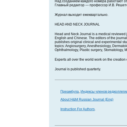
Над созданием каждого номера работают о
Главный редактор — профессор И.В. Решет
Журнал выходит ежеквартально.
HEAD AND NECK JOURNAL
Head and Neck Journal is a medical reviewed jou
English and Chinese. The editors of the journal
publishes original clinical and experimental stud
topics: Angiosurgery, Anesthesiology, Dermato
Ophthalmology, Plastic surgery, Stomatology, M
Experts all over the world work on the creation o
Journal is published quarterly.
Преамбула
,
Индексы членов редколлеги
About H&M Russian Journal (Eng)
Instruction For Authors
.