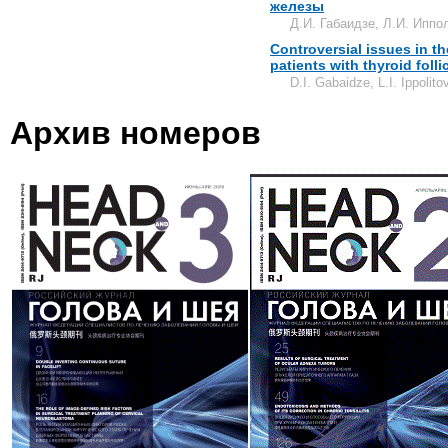
железы
Д.И. Габаидзе, Л.И. Иппо
Controversial issues in t
patients with thyroid foll
D.I. Gabaidze, L.I. Ippolito
Архив номеров