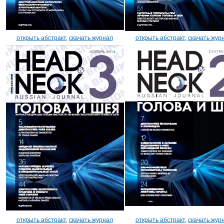
открыть абстракт
,
скачать журнал
открыть абстракт
,
скачать жур
открыть абстракт
,
скачать журнал
открыть абстракт
,
скачать жур