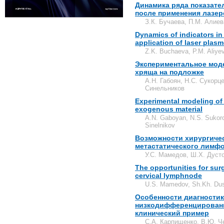
Динамика ряда показате
после применения лазе
З.К. Бучаева, П.М. Алиев
Dynamics of indicators in 
application of laser plas
Z.K. Buchaeva, P.M. Aliye
Экспериментальное мод
хряща на подложке
А.Н. Габоян, Н.С. Сукорце
Синельников
Experimental modeling of 
exogenous material
A.N. Gaboyan, N.S. Sukorc
Sinelnikov
Возможности хирургичес
метастатического лимф
У.С. Мамедов, Ш.Х. Дуст
The opportunities for surg
cervical lymphnode
U.S. Mamedov, Sh.Kh. Du
Особенности диагностик
низкодифференцированн
клинический пример
С.А. Карпищенко, В.Ю. Ч