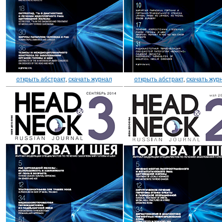
открыть абстракт
,
скачать журнал
открыть абстракт
,
скачать жур