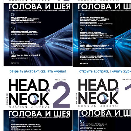
открыть абстракт
,
скачать журнал
открыть абстракт
,
скачать жур