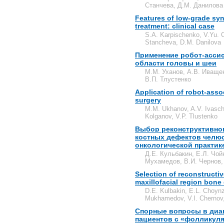
Станчева, Д.М. Данилова
Features of low-grade sy
treatment: clinical case
S.A. Karpischenko, V.Yu. C
Stancheva, D.M. Danilova
Применение робот-асси
области головы и шеи
М.М. Уханов, А.В. Иващен
В.П. Тлустенко
Application of robot-ass
surgery
M.M. Ukhanov, A.V. Ivasch
Kolganov, V.P. Tlustenko
Выбор реконструктивно
костных дефектов челю
онкологической практик
Д.Е. Кульбакин, Е.Л. Чой
Мухамедов, В.И. Чернов,
Selection of reconstructive
maxillofacial region bone 
D.E. Kulbakin, E.L. Choyn
Mukhamedov, V.I. Chernov
Спорные вопросы в диаг
пациентов с «фолликул