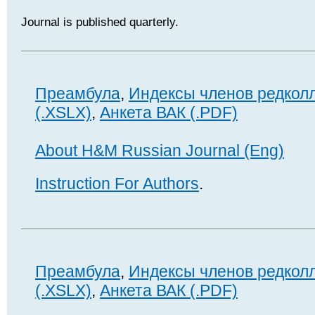
Journal is published quarterly.
Преамбула
,
Индексы членов редкол
(.XSLX)
,
Анкета ВАК (.PDF)
About H&M Russian Journal (Eng)
Instruction For Authors
.
Преамбула
,
Индексы членов редкол
(.XSLX)
,
Анкета ВАК (.PDF)