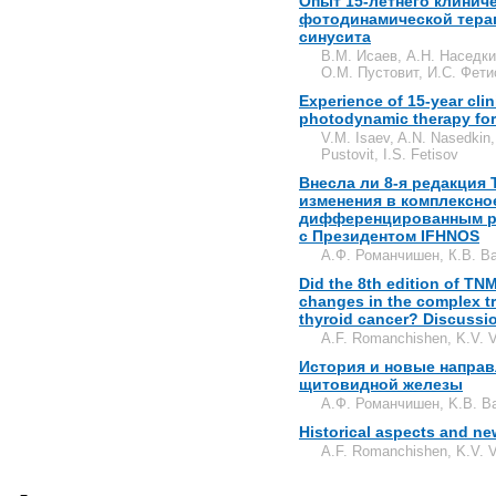
Опыт 15-летнего клинич
фотодинамической тера
синусита
В.М. Исаев, А.Н. Наседки
О.М. Пустовит, И.С. Фети
Experience of 15-year clin
photodynamic therapy for 
V.M. Isaev, A.N. Nasedkin,
Pustovit, I.S. Fetisov
Внесла ли 8-я редакция
изменения в комплексно
дифференцированным р
с Президентом IFHNOS
А.Ф. Романчишен, К.В. В
Did the 8th edition of TNM
changes in the complex tr
thyroid cancer? Discussi
A.F. Romanchishen, K.V. V
История и новые направ
щитовидной железы
A.Ф. Романчишен, K.В. В
Historical aspects and ne
A.F. Romanchishen, K.V. V