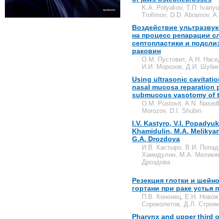
K.A. Polyakov, Т.П. Ivany
Trofimov, D.D. Abramov, A
Воздействие ультразву
на процесс репарации с
септопластики и подсли
раковин
О.М. Пустовит, А.Н. Насе
И.И. Морозов, Д.И. Шуби
Using ultrasonic cavitat
nasal mucosa reparation 
submucous vasotomy of th
O.M. Pustovit, A.N. Nasedki
Morozov, D.I. Shubin
I.V. Kastyro, V.I. Popadyuk,
Khamidulin, M.A. Melikya
G.A. Drozdova
И.В. Кастыро, В.И. Попад
Хамидулин, М.А. Меликян
Дроздова
Резекция глотки и шейн
гортани при раке устья
П.В. Кононец, Е.Н. Новож
Сороколетов, Д.Л. Строя
Pharynx and upper third o