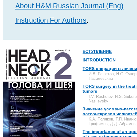
About H&M Russian Journal (Eng)
Instruction For Authors
.
ВСТУПЛЕНИЕ
INTRODUCTION
TORS операции в лечени
И.В. Решетов, Н.С. Сукор
Насилевский
TORS surgery in the treat
tumors
I.V. Reshetov, N.S. Sukort
Nasilevsky
Значение условно-пато
остеонекрозов челюсте
К.А. Поляков, Т.П. Иван
Трофимов, Д.Д. Абрамов,
The importance of an oppo
of jaws osteonecrosses