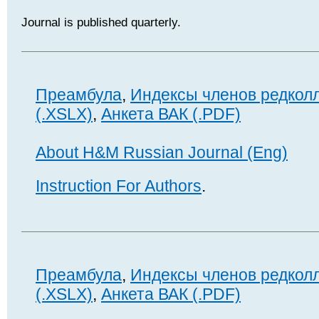
Journal is published quarterly.
Преамбула
,
Индексы членов редкол
(.XSLX)
,
Анкета ВАК (.PDF)
About H&M Russian Journal (Eng)
Instruction For Authors
.
Преамбула
,
Индексы членов редкол
(.XSLX)
,
Анкета ВАК (.PDF)