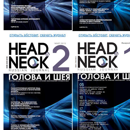
открыть абстракт
,
скачать журнал
открыть абстракт
,
скачать жур