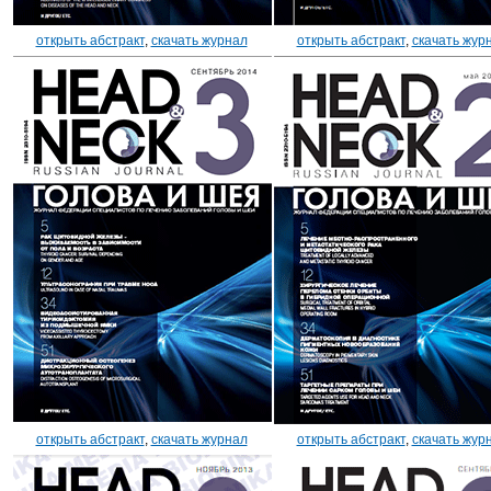
открыть абстракт
,
скачать журнал
открыть абстракт
,
скачать жур
открыть абстракт
,
скачать журнал
открыть абстракт
,
скачать жур