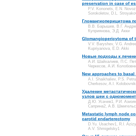
preservation in case of 
P.V. Kononets, E.N. Novoz
Sorokoletov, D.L. Stroyako
Гломангиоперицитома по
В.В. Барышев, В.Г. Андре
Куприянова, Э.Д. Акки
Glomangiopericytoma of th
V.V. Baryshev, V.G. Andree
Kupriyanova, E.D. Akki
Новые подходы к лечен
А.И. Шайхалиев, П.С. Пет
Черкесов, А.И. Колобовн
New approaches to basal c
A.I. Shaikhaliev, P.S. Petru
Cherkesov, A.I. Kolobovni
Удаление метастатическ
узлов шеи с одномомен
Д.Ю. Усачев1, Р.И. Азизя
Саприна2, А.В. Шмигельс
Metastatic lymph node co
carotid endarterectomy
D.Yu. Usachev1, R.I. Aziz
A.V. Shmigelsky1