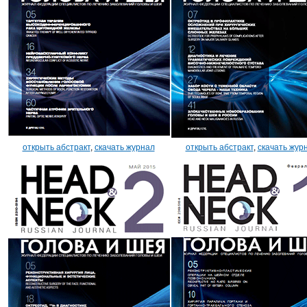
открыть абстракт
,
скачать журнал
открыть абстракт
,
скачать жур