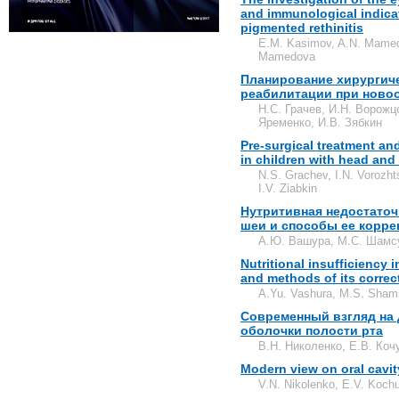
and immunological indica
pigmented rethinitis
E.M. Kasimov, A.N. Mamed
Mamedova
Планирование хирургич
реабилитации при новоо
Н.С. Грачев, И.Н. Ворожц
Яременко, И.В. Зябкин
Pre-surgical treatment and
in children with head and
N.S. Grachev, I.N. Vorozht
I.V. Ziabkin
Нутритивная недостаточ
шеи и способы ее корре
А.Ю. Вашура, М.С. Шамсу
Nutritional insufficiency
and methods of its correc
A.Yu. Vashura, M.S. Shams
Современный взгляд на 
оболочки полости рта
В.Н. Николенко, Е.В. Коч
Modern view on oral cavit
V.N. Nikolenko, E.V. Koch