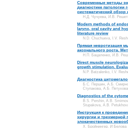
Современные методы эн
диагностике патологии г
систематический обзор
Н.Д. Чучуева, И.В. Реше
Modern methods of endosc
larynx, oral cavity and h
literature review
N.D. Chuchueva, I.V. Resh
Прямая невротизация м
аксонального роста. Ме
Н.П. Бацаленко, И.В. Реш
Direct muscle neurologiz
growth stimulation. Evalua
N.P. Batzalenko, I.V. Resh
Диагностика цитомегало
Б.С. Першин, А.Б. Смирн
Ступакова, А.Б. Петухова
Diagnostics of the cytomeg
B.S. Pershin, A.B. Smirno
Stupakova, А.В. Petukhov
Инструкция к проведен
хирургии и трехмерной 
злокачественных новоо
Х. Бройнингер, И Белова