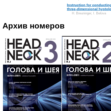
Instruction for conductin
three-dimensional hystolo
H. Breuninger, I. Belova
Архив номеров