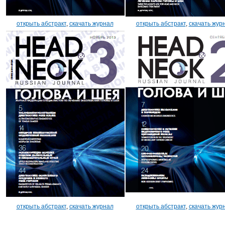
открыть абстракт
,
скачать журнал
открыть абстракт
,
скачать жур
открыть абстракт
,
скачать журнал
открыть абстракт
,
скачать жур