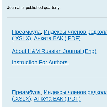
Journal is published quarterly.
Преамбула
,
Индексы членов редкол
(.XSLX)
,
Анкета ВАК (.PDF)
About H&M Russian Journal (Eng)
Instruction For Authors
.
Преамбула
,
Индексы членов редкол
(.XSLX)
,
Анкета ВАК (.PDF)