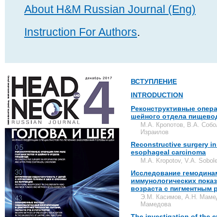
About H&M Russian Journal (Eng)
Instruction For Authors
.
ВСТУПЛЕНИЕ
INTRODUCTION
Реконструктивные опера
шейного отдела пищево
М.А. Кропотов, В.А. Собо
Израилов
Reconstructive surgery i
esophageal carcinoma
M.A. Kropotov, V.A. Sobole
Исследование гемодинам
иммунологических показ
возраста с пигментным 
Э.М. Касимов, А.Н. Маме
Мамедова
The investigation of the