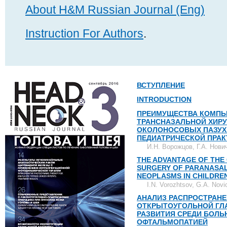
About H&M Russian Journal (Eng)
Instruction For Authors
.
ВСТУПЛЕНИЕ
INTRODUCTION
ПРЕИМУЩЕСТВА КОМПЬ
ТРАНСНАЗАЛЬНОЙ ХИР
ОКОЛОНОСОВЫХ ПАЗУХ 
ПЕДИАТРИЧЕСКОЙ ПРАК
И.Н. Ворожцов, Г.А. Нови
THE ADVANTAGE OF THE
SURGERY OF PARANASAL
NEOPLASMS IN CHILDRE
I.N. Vorozhtsov, G.A. Nov
АНАЛИЗ РАСПРОСТРАН
ОТКРЫТОУГОЛЬНОЙ ГЛА
РАЗВИТИЯ СРЕДИ БОЛ
ОФТАЛЬМОПАТИЕЙ