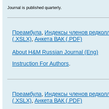
Journal is published quarterly.
Преамбула
,
Индексы членов редкол
(.XSLX)
,
Анкета ВАК (.PDF)
About H&M Russian Journal (Eng)
Instruction For Authors
.
Преамбула
,
Индексы членов редкол
(.XSLX)
,
Анкета ВАК (.PDF)