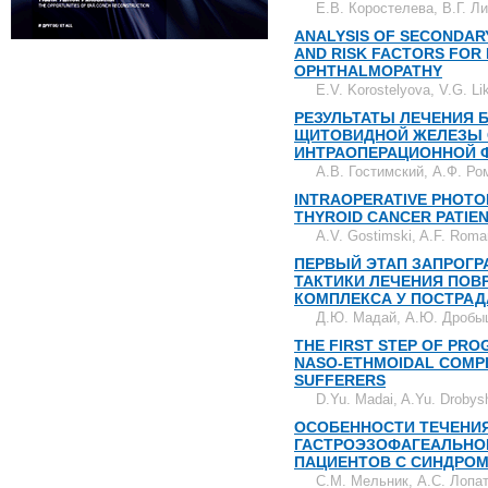
Е.В. Коростелева, В.Г. Л
ANALYSIS OF SECONDAR
AND RISK FACTORS FOR 
OPHTHALMOPATHY
E.V. Korostelyova, V.G. L
РЕЗУЛЬТАТЫ ЛЕЧЕНИЯ
ЩИТОВИДНОЙ ЖЕЛЕЗЫ 
ИНТРАОПЕРАЦИОННОЙ 
А.В. Гостимский, А.Ф. Р
INTRAOPERATIVE PHOTO
THYROID CANCER PATIE
A.V. Gostimski, A.F. Rom
ПЕРВЫЙ ЭТАП ЗАПРОГ
ТАКТИКИ ЛЕЧЕНИЯ ПО
КОМПЛЕКСА У ПОСТРА
Д.Ю. Мадай, А.Ю. Дробыш
THE FIRST STEP OF PR
NASO-ETHMOIDAL COMPL
SUFFERERS
D.Yu. Madai, A.Yu. Drobys
ОСОБЕННОСТИ ТЕЧЕНИ
ГАСТРОЭЗОФАГЕАЛЬНО
ПАЦИЕНТОВ С СИНДРО
С.М. Мельник, А.С. Лопа