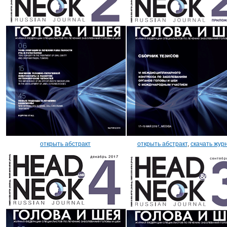
открыть абстракт
открыть абстракт
,
скачать жур