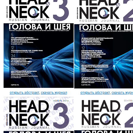
открыть абстракт
,
скачать журнал
открыть абстракт
,
скачать жур