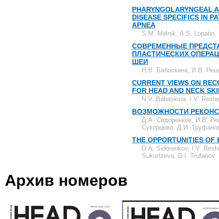
PHARYNGOLARYNGEAL A
DISEASE SPECIFICS IN P
APNEA
S.M. Melnik, A.S. Lopatin,
СОВРЕМЕННЫЕ ПРЕДСТА
ПЛАСТИЧЕСКИХ ОПЕРАЦ
ШЕИ
Н.В. Бабаскина, И.В. Реш
CURRENT VIEWS ON REC
FOR HEAD AND NECK SK
N.V. Babaskina, I.V. Resh
ВОЗМОЖНОСТИ РЕКОНС
Д.А. Сидоренков, И.В. Реш
Сукорцева, Д.И. Труфано
THE OPPORTUNITIES OF
D.A. Sidorenkov, I.V. Resh
Sukortzeva, D.I. Trufanov
Архив номеров