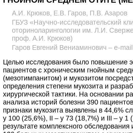
ГНОЙНОМ СРЕДНЕМ ОТИТЕ (М
А.И. Крюков, Е.В. Гаров, П.В. Азаров
ГБУЗ «Научно-исследовательский кли
оториноларингологии им. Л.И. Сверж
проф. А.И. Крюков)
Гаров Евгений Вениаминович – e-mail
Целью исследования было повышение 
пациентов с хроническим гнойным сред
(мезотимпанитом) и мукозитом посредс
определения степени мукозита и разраб
хирургической тактики. На основании 
анализа историй болезни 390 пациенто
признаки мукозита выявлены в 44,6% слу
у 100 (25,6%), II – у 73 (18,7%) и III – у 
результате комплексного обследования 