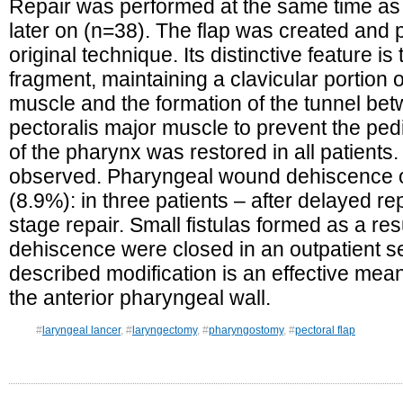
Repair was performed at the same time as
later on (n=38). The flap was created and 
original technique. Its distinctive feature is
fragment, maintaining a clavicular portion o
muscle and the formation of the tunnel bet
pectoralis major muscle to prevent the pedic
of the pharynx was restored in all patients
observed. Pharyngeal wound dehiscence o
(8.9%): in three patients – after delayed rep
stage repair. Small fistulas formed as a re
dehiscence were closed in an outpatient set
described modification is an effective mean
the anterior pharyngeal wall.
#
laryngeal lancer
, #
laryngectomy
, #
pharyngostomy
, #
pectoral flap