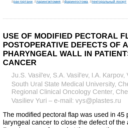
#
рак гортани
, #
ларингэктомия
, #
фарингостома
, #
пекторальный лоскут
USE OF MODIFIED PECTORAL F
POSTOPERATIVE DEFECTS OF 
PHARYNGEAL WALL IN PATIEN
CANCER
Ju.S. Vasil'ev, S.A. Vasil'ev, I.A. Karpov, V
South Ural State Medical University, C
Regional Clinical Oncology Center, Che
Vasiliev Yuri – e-mail: vys@plastes.ru
The modified pectoral flap was used in 45 p
laryngeal cancer to close the defect of the