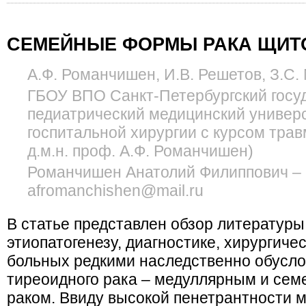
СЕМЕЙНЫЕ ФОРМЫ РАКА ЩИТ
А.Ф. Романчишен, И.В. Решетов, З.С.
ГБОУ ВПО Санкт-Петербургский госу
педиатрический медицинский универс
госпитальной хирургии с курсом трав
д.м.н. проф. А.Ф. Романчишен)
Романчишен Анатолий Филиппович – e
afromanchishen@mail.ru
В статье представлен обзор литературы
этиопатогенезу, диагностике, хирургиче
больных редкими наследственно обус
тиреоидного рака – медуллярным и се
раком. Ввиду высокой пенетрантности м