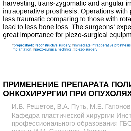
harvesting, trans-zygomatic and angular i
intraoperative prosthesis. Operations with 
less traumatic comparing to those with rota
lead to less bone loss. The surgeons’ exper
great importance for piezo-surgical equipm
#
preprosthetic reconstructive surgery
, #
immediate intraoperative prosthesis
implantation
, #
piezo-surgical technics
, #
piezo-surgery
ПРИМЕНЕНИЕ ПРЕПАРАТА ПОЛ
ОНКОХИРУРГИИ ПРИ ОПУХОЛЯ
И.В. Решетов, В.А. Путь, М.Е. Гапоно
Кафедра пластической хирургии Инс
профессионального образования Г