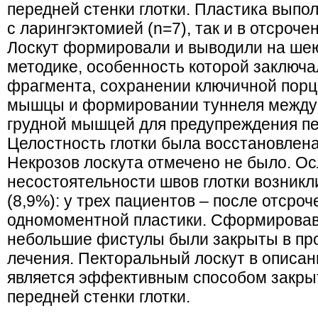
передней стенки глотки. Пластика выпо
с ларингэктомией (n=7), так и в отсроче
Лоскут формировали и выводили на ше
методике, особенность которой заключа
фрагмента, сохранении ключичной порц
мышцы и формировании туннеля между
грудной мышцей для предупреждения пе
Целостность глотки была восстановлена
Некрозов лоскута отмечено не было. О
несостоятельности швов глотки возникл
(8,9%): у трех пациентов – после отсроч
одномоментной пластики. Сформировав
небольшие фистулы были закрыты в пр
лечения. Пекторальный лоскут в описа
является эффективным способом закры
передней стенки глотки.