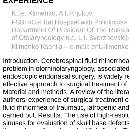
EXPERIENCE
K.Je. Klimenko, A.I. Krjukov
FSBI «Central Hospital with Policlinics» 
Department Of President Of The Russi
of Otolaryngology n.a. L.I. Sverzhevskij
Klimenko Ksenija – e-mail: ent.klimen
Introduction. Cerebrospinal fluid rhinorrh
problem in otorhinolaryngology, associate
endoscopic endonasal surgery, is widely 
effective approach to surgical treatment of c
Material and methods. A review of the liter
authors’ experience of surgical treatment o
fluid rhinorrhea of traumatic, iatrogenic a
carried out. Results. The use of high-resol
sinuses for evaluation of skull base defec