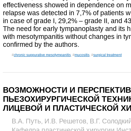
effectiveness showed in dependence on mu
relapse was detected in 7,7% of patients w
in case of grade I, 29,2% – grade II, and 4
The need for early tympanoplasty and its hi
with mesotympanitis without changes in 
confirmed by the authors.
#
chronic suppurative mesotympanitis
, #
mucositis
, #
surgical treatment
ВОЗМОЖНОСТИ И ПЕРСПЕКТИ
ПЬЕЗОХИРУРГИЧЕСКОЙ ТЕХНИ
ЛИЦЕВОЙ И ПЛАСТИЧЕСКОЙ Х
В.А. Путь, И.В. Решетов, В.Г. Солодки
Кафедра пластической хирургии Инс