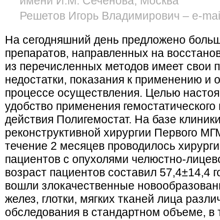
имени И.М. Сеченова, Москва
Решетов Игорь Владимирович – e-mail
На сегодняшний день предложено больш
препаратов, направленных на восстано
из перечисленных методов имеет свои 
недостатки, показания к применению и 
процессе осуществления. Целью настоя
удобство применения гемостатического 
действия Полигемостат. На базе клиник
реконструктивной хирургии Первого МГМ
течение 2 месяцев проводилось хирурги
пациентов с опухолями челюстно-лицев
возраст пациентов составил 57,4±14,4 г
вошли злокачественные новообразова
желез, глотки, мягких тканей лица разл
обследования в стандартном объеме, в 