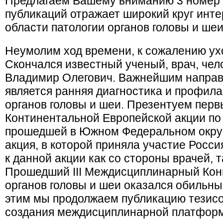
Предлагаем Вашему вниманию 3 номер 
публикаций отражает широкий круг инте
области патологии органов головы и шеи
Неумолим ход времени, к сожалению ух
Скончался известный ученый, врач, че
Владимир Олегович. Важнейшим напра
является ранняя диагностика и профил
органов головы и шеи. Презентуем перв
Континентальной Европейской акции по 
прошедшей в Южном Федеральном округ
акция, в которой приняла участие Росси
к данной акции как со стороны врачей, т
Прошедший III Междисциплинарный Конг
органов головы и шеи оказался обильным
этим мы продолжаем публикацию тезисо
создания междисциплинарной платформ