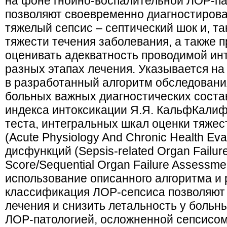
на фоне гнойно-воспалительной ЛОР-па
позволяют своевременно диагностирова
тяжелый сепсис – септический шок и, та
тяжести течения заболевания, а также п
оценивать адекватность проводимой ин
разных этапах лечения. Указывается н
в разработанный алгоритм обследовани
больных важных диагностических соста
индекса интоксикации Я.Я. КальфКалиф
теста, интегральных шкал оценки тяжес
(Acute Physiology And Chronic Health Eva
дисфункций (Sepsis-related Organ Failu
Score/Sequential Organ Failure Assessme
использование описанного алгоритма и
классификация ЛОР-сепсиса позволяют 
лечения и снизить летальность у больн
ЛОР-патологией, осложненной сепсисом