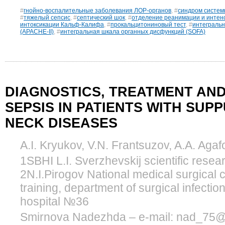
#
гнойно-воспалительные заболевания ЛОР-органов
, #
синдром систем
#
тяжелый сепсис
, #
септический шок
, #
отделение реанимации и интен
интоксикации Кальф-Калифа
, #
прокальцитониновый тест
, #
интегральн
(APACHE-II)
, #
интегральная шкала органных дисфункций (SOFA)
DIAGNOSTICS, TREATMENT AN
SEPSIS IN PATIENTS WITH SUP
NECK DISEASES
A.I. Kryukov, V.N. Frantsuzov, A.A. Aga
1SBHI L.I. Sverzhevskij scientific researc
2N.I.Pirogov National medical surgical c
training, department of surgical infectio
hospital №36
Smirnova Nadezhda – e-mail: nad_75@