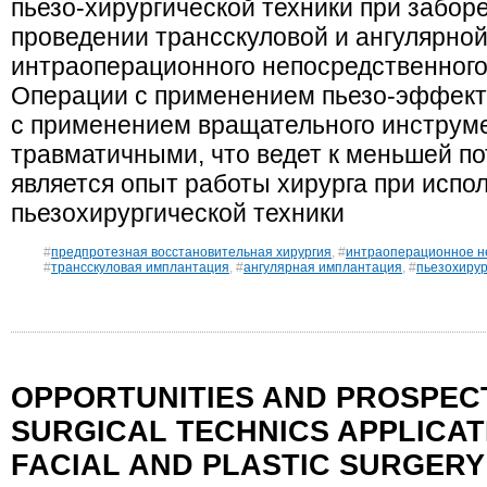
пьезо-хирургической техники при заборе
проведении трансскуловой и ангулярно
интраоперационного непосредственного
Операции с применением пьезо-эффект
с применением вращательного инструм
травматичными, что ведет к меньшей п
является опыт работы хирурга при испо
пьезохирургической техники
#
предпротезная восстановительная хирургия
, #
интраоперационное н
#
трансскуловая имплантация
, #
ангулярная имплантация
, #
пьезохирур
OPPORTUNITIES AND PROSPECT
SURGICAL TECHNICS APPLICATI
FACIAL AND PLASTIC SURGERY