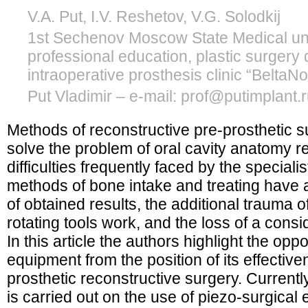
V.A. Put, I.V. Reshetov, V.G. Solodkij
1st Sechenov Moscow State Medical unive
professional education, plastic surger
intraoperative prosthesis clinic “Belta
Put Vladimir – e-mail: prof@putimplant.
Methods of reconstructive pre-prosthetic s
solve the problem of oral cavity anatomy r
difficulties frequently faced by the speciali
methods of bone intake and treating have a
of obtained results, the additional trauma 
rotating tools work, and the loss of a cons
In this article the authors highlight the opp
equipment from the position of its effective
prosthetic reconstructive surgery. Currently
is carried out on the use of piezo-surgical