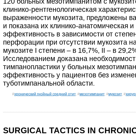
120 больных мезотимпанитом с мукозито
клинико-рентгенологическая характери
выраженности мукозита, предложены в
и показана их клинико-анатомическая 
эффективность в зависимости от степе
перфорации при отсутствии мукозита на
мукозите I степени – в 16,7%, II – в 29,2%
Исследованием доказана необходимост
тимпанопластики у больных мезотимпан
эффективность у пациентов без измене
туботимпанальной области.
#
хронический гнойный средний отит
, #
мезотимпанит
, #
мукозит
, #
хирур
SURGICAL TACTICS IN CHRONI