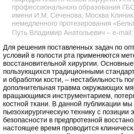
профессионального образования Г
имени И.М. Сеченова, Москва Клини
немедленного протезирования «Бель
Путь Владимир Анатольевич – e-mail: 
Для решения поставленных задач по оп
условий в полости рта применяются ме
восстановительной хирургии. Основные
пользующихся традиционными стандар
и обработки кости, – нестабильность по
дополнительная травма окружающих мяг
вращающимся инструментарием, потеря
костной ткани. В данной публикации м
пьезохирургическую технику с позиции
безопасности в предпротезной восстано
настоящее время проводится клиническ