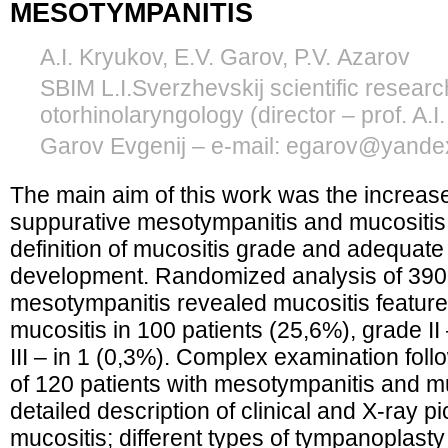
MESOTYMPANITIS
A.I. Kryukov, E.V. Garov, P.V. Azarov
SBIM L.I.Sverzhevskij scientific research 
otorhinolaryngology (director – prof. A.I
Garov Evgenij – e-mail: egarov@yande
The main aim of this work was the increase
suppurative mesotympanitis and mucositis 
definition of mucositis grade and adequate 
development. Randomized analysis of 390 c
mesotympanitis revealed mucositis feature
mucositis in 100 patients (25,6%), grade II
III – in 1 (0,3%). Complex examination foll
of 120 patients with mesotympanitis and muco
detailed description of clinical and X-ray p
mucositis; different types of tympanoplasty