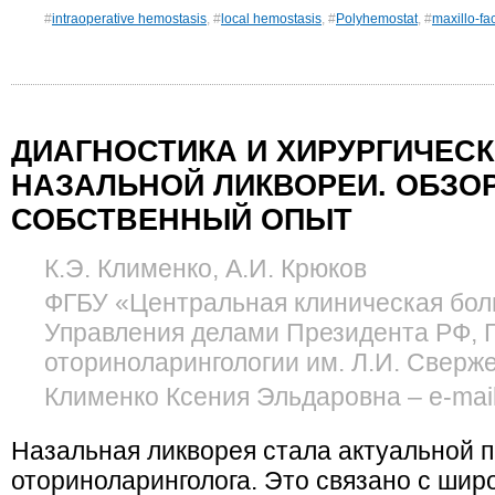
#
intraoperative hemostasis
, #
local hemostasis
, #
Polyhemostat
, #
maxillo-fa
ДИАГНОСТИКА И ХИРУРГИЧЕС
НАЗАЛЬНОЙ ЛИКВОРЕИ. ОБЗОР
СОБСТВЕННЫЙ ОПЫТ
К.Э. Клименко, А.И. Крюков
ФГБУ «Центральная клиническая бол
Управления делами Президента РФ,
оториноларингологии им. Л.И. Сверж
Клименко Ксения Эльдаровна – e-mail
Назальная ликворея стала актуальной п
оториноларинголога. Это связано с ши