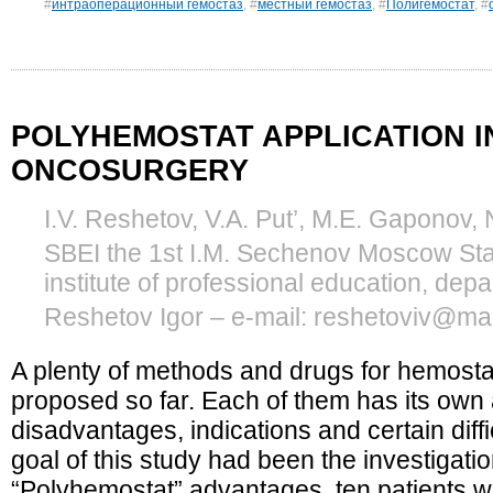
#
интраоперационный гемостаз
, #
местный гемостаз
, #
Полигемостат
, #
POLYHEMOSTAT APPLICATION I
ONCOSURGERY
I.V. Reshetov, V.A. Put’, M.E. Gaponov,
SBEI the 1st I.M. Sechenov Moscow Stat
institute of professional education, depa
Reshetov Igor – e-mail: reshetoviv@mai
A plenty of methods and drugs for hemost
proposed so far. Each of them has its ow
disadvantages, indications and certain diff
goal of this study had been the investigati
“Polyhemostat” advantages. ten patients wi