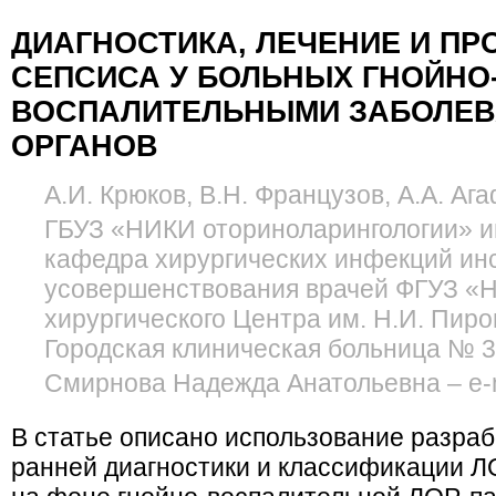
ДИАГНОСТИКА, ЛЕЧЕНИЕ И П
СЕПСИСА У БОЛЬНЫХ ГНОЙНО
ВОСПАЛИТЕЛЬНЫМИ ЗАБОЛЕВ
ОРГАНОВ
А.И. Крюков, В.Н. Французов, А.А. Аг
ГБУЗ «НИКИ оториноларингологии» и
кафедра хирургических инфекций ин
усовершенствования врачей ФГУЗ «Н
хирургического Центра им. Н.И. Пир
Городская клиническая больница № 
Смирнова Надежда Анатольевна – e-m
В статье описано использование разраб
ранней диагностики и классификации Л