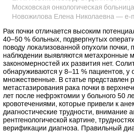
Московская онкологическая больница
Новожилова Елена Николаевна — e-ma
Рак почки отличается высоким потенциа
40–50 % больных, подвергнутых операт
поводу локализованной опухоли почки,
наблюдении выявляются метахронные м
закономерностей их развития нет. Сол
обнаруживаются у 8–11 % пациентов, у
множественные. В статье представлен 
метастазирования рака почки в верхнеч
лет после нефрэктомии у больного 50 л
кровотечениями, которые привели к ан
диагностические трудности, внимание а
рентгенологической картине, трудностя
верификации диагноза. Правильный диа