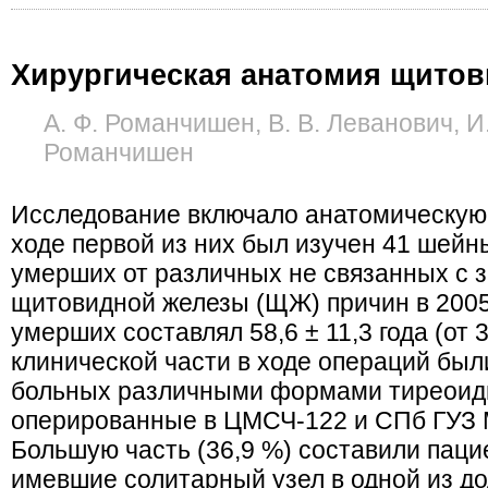
Хирургическая анатомия щито
А. Ф. Романчишен, В. В. Леванович, И.
Романчишен
Исследование включало анатомическую 
ходе первой из них был изучен 41 шейн
умерших от различных не связанных с 
щитовидной железы (ЩЖ) причин в 2005–
умерших составлял 58,6 ± 11,3 года (от 3
клинической части в ходе операций бы
больных различными формами тиреоидн
оперированные в ЦМСЧ-122 и СПб ГУЗ 
Большую часть (36,9 %) составили паци
имевшие солитарный узел в одной из 