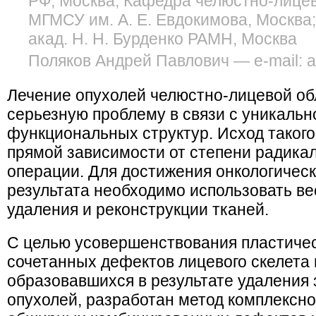
РФ, Москва; Кафедра челюстно-лице
МГМСУ им. А. Е. Евдокимова, Москва
акад. Н. Н. Бурденко РАМН, Москва
Поляков Андрей Павлович — e-mail: a
Лечение опухолей челюстно-лицевой об
серьезную проблему в связи с уникальн
функциональных структур. Исход такого
прямой зависимости от степени радика
операции. Для достижения онкологическ
результата необходимо использовать ве
удаления и реконструкции тканей.
С целью усовершенствования пластиче
сочетанных дефектов лицевого скелета 
образовавшихся в результате удаления
опухолей, разработан метод комплексн