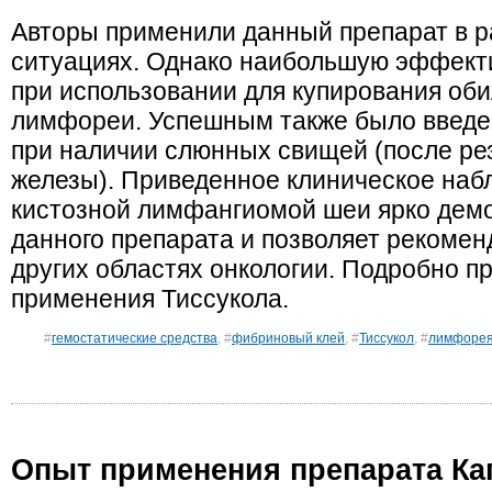
Авторы применили данный препарат в р
ситуациях. Однако наибольшую эффекти
при использовании для купирования об
лимфореи. Успешным также было введен
при наличии слюнных свищей (после ре
железы). Приведенное клиническое наб
кистозной лимфангиомой шеи ярко дем
данного препарата и позволяет рекомен
других областях онкологии. Подробно п
применения Тиссукола.
#
гемостатические средства
, #
фибриновый клей
, #
Тиссукол
, #
лимфоре
Опыт применения препарата Ка