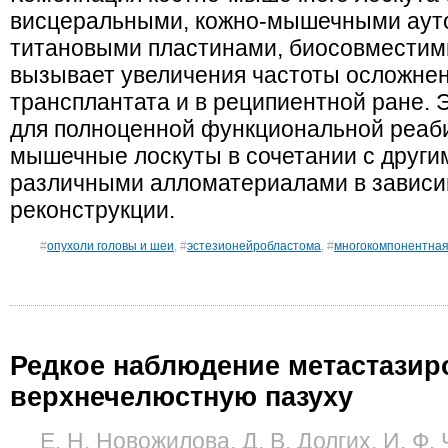
висцеральными, кожно-мышечными аут
титановыми пластинами, биосовмести
вызывает увеличения частоты осложнен
трансплантата и в реципиентной ране. 
для полноценной функциональной реаби
мышечные лоскуты в сочетании с други
различными алломатериалами в зависи
реконструкции.
#
опухоли головы и шеи
, #
эстезионейробластома
, #
многокомпонентная
Редкое наблюдение метастазир
верхнечелюстную пазуху
Е. Н. Новожилова, Д. В. Долгих, И. Ф. 