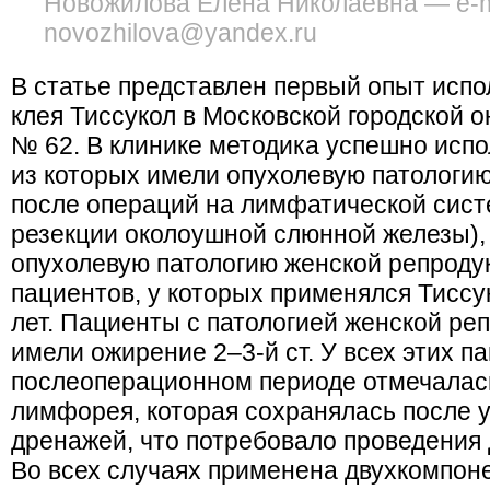
Новожилова Елена Николаевна — e-ma
novozhilova@yandex.ru
В статье представлен первый опыт исп
клея Тиссукол в Московской городской 
№ 62. В клинике методика успешно испо
из которых имели опухолевую патологию
после операций на лимфатической сист
резекции околоушной слюнной железы),
опухолевую патологию женской репроду
пациентов, у которых применялся Тиссук
лет. Пациенты с патологией женской ре
имели ожирение 2–3-й ст. У всех этих п
послеоперационном периоде отмечалас
лимфорея, которая сохранялась после 
дренажей, что потребовало проведения
Во всех случаях применена двухкомпоне