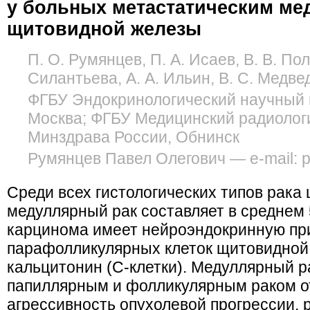
у больных метастатическим м
щитовидной железы
П. О. Румянцев, П. А. Исаев, В. В. Поль
Силантьева, А. А. Ильин, В. С. Медве
ФГБУ Эндокринологический научный 
Москва; ФГБУ Медицинский радиолог
Минздрава России, Обнинск
Румянцев Павел Олегович — e-mail: 
Среди всех гистологических типов рака
медуллярный рак составляет в среднем
карцинома имеет нейроэндокринную при
парафолликулярных клеток щитовидной
кальцитонин (С-клетки). Медуллярный р
папиллярным и фолликулярным раком о
агрессивность опухолевой прогрессии, 