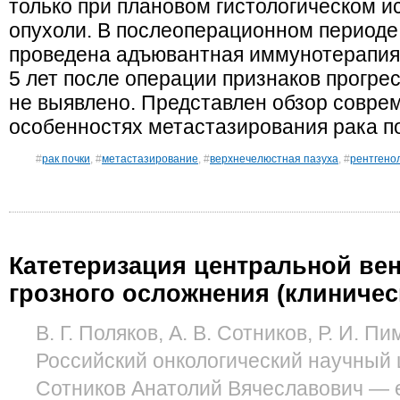
только при плановом гистологическом 
опухоли. В послеоперационном периоде
проведена адъювантная иммунотерапия
5 лет после операции признаков прогре
не выявлено. Представлен обзор совре
особенностях метастазирования рака по
#
рак почки
, #
метастазирование
, #
верхнечелюстная пазуха
, #
рентгено
Катетеризация центральной ве
грозного осложнения (клиниче
В. Г. Поляков, А. В. Сотников, Р. И. П
Российский онкологический научный
Сотников Анатолий Вячеславович — e