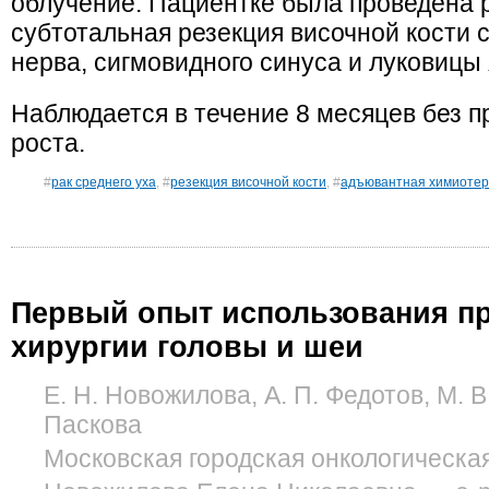
облучение. Пациентке была проведена 
субтотальная резекция височной кости 
нерва, сигмовидного синуса и луковицы
Наблюдается в течение 8 месяцев без п
роста.
#
рак среднего уха
, #
резекция височной кости
, #
адъювантная химиоте
Первый опыт использования пр
хирургии головы и шеи
Е. Н. Новожилова, А. П. Федотов, М. В
Паскова
Московская городская онкологическа