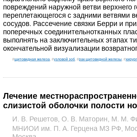
повреждений наружной ветви верхнего г
переплетающегося с задними ветвями 
сосудов. Рассечение связки Берри и пр
поперечных соединительнотканных пла
выполнять на заключительных этапах т
окончательной визуализации возвратног
#
щитовидная железа
, #
узловой зоб
, #
рак щитовидной железы
, #
хирур
Лечение местнораспространен
слизистой оболочки полости н
И. В. Решетов, О. В. Маторин, М. М. 
МНИОИ им. П. А. Герцена МЗ РФ, Мо
Москва