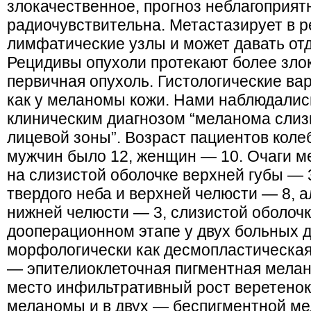
злокачественное, прогноз неблагоприя
радиочувствительна. Метастазирует в 
лимфатические узлы и может давать от
Рецидивы опухоли протекают более зло
первичная опухоль. Гистологические ва
как у меланомы кожи. Нами наблюдалис
клиническим диагнозом “меланома слиз
лицевой зоны”. Возраст пациентов колеб
мужчин было 12, женщин — 10. Очаги 
на слизистой оболочке верхней губы — 
твердого неба и верхней челюсти — 8, 
нижней челюсти — 3, слизистой оболочк
дооперационном этапе у двух больных 
морфологически как десмопластическая,
— эпителиоклеточная пигментная мелан
место инфильтративный рост веретенок
меланомы и в двух — беспигментной м