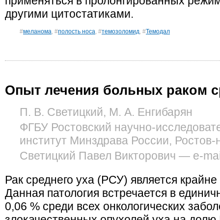
применяться в пролонгированных режим
другими цитостатиками.
#
меланома
, #
полость носа
, #
темозоломид
, #
Темодал
Опыт лечения больных раком с
П. В. Светицкий, М. А. Енгибарян
ФГБУ Ростовский научно-исследовате
институт Минздрава России, Ростов-
Светицкий Павел Викторович — e-mail:
Рак среднего уха (РСУ) является крайн
Данная патология встречается в единич
0,06 % среди всех онкологических забо
злокачественных опухолей уха на долю 