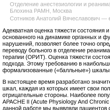
Отделение анестезиологии и реаним
Блохина РАМН, Москва
Сотников Анатолий Вячеславович — e
Адекватная оценка тяжести состояния и
основанного на динамике органных и ф
нарушений, позволяет более точно опре
переводу больного в отделение реаним
терапии (ОРИТ). Оценка тяжести состоя
подхода. Этому требованию в наибольш
формализованные («балльные») шкалы
В настоящее время разработано значит
шкал, каждая из которых имеет свои по
отрицательные стороны. Наиболее попу
APACHE II (Acute Physiology And Chronic 
данной работе мы выявляли пациентов 