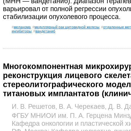
(МНН — вандетаниб). Диапазон терапе
варьировал от полной регрессии опухол
стабилизации опухолевого процесса.
#
меланома
, #
медуллярный рак щитовидной железы
, #
отдаленные ме
ингибиторы
, #
вандетаниб
Многокомпонентная микрохиру
реконструкция лицевого скелет
стереолитографического моде
титановых имплантатов (клини
И. В. Решетов, В. А. Черекаев, Д. В. 
ФГБУ МНИОИ им. П. А. Герцена Минзд
Кафедра онкологии и пластической 