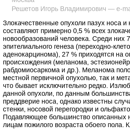
Решетов Игорь Владимирович — e-mail
Злокачественные опухоли пазух носа и 
составляют примерно 0,5 % всех злока
новообразований человека. Среди них 7
эпителиального генеза (переходно-клет
аденокарцинома), 27 % приходятся на о
происхождения (меланома, эстезионей
рабдомиосаркома и др.). Меланома поло
местной первичной опухолью, так и ме
что бывает исключительно редко. Излю
данной опухоли, по данным большинств
преддверие носа, однако известны слу
стенки, носовой перегородки и ольфакт
Подавляющее большинство описанных н
лицам пожилого возраста обоего пола. 