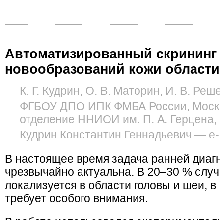
Автоматизированный скрининг
новообразований кожи области
К. Г. Кудрин, О. В. Маторин, И. В. Реш
ФГБОУ ДПО ИПК ФМБА России, Москв
отделение ННИОИ им. П. А. Герцена,
Кудрин Константин Геннадьевич — e-m
В настоящее время задача ранней диа
чрезвычайно актуальна. В 20–30 % слу
локализуется в области головы и шеи, в 
требует особого внимания.