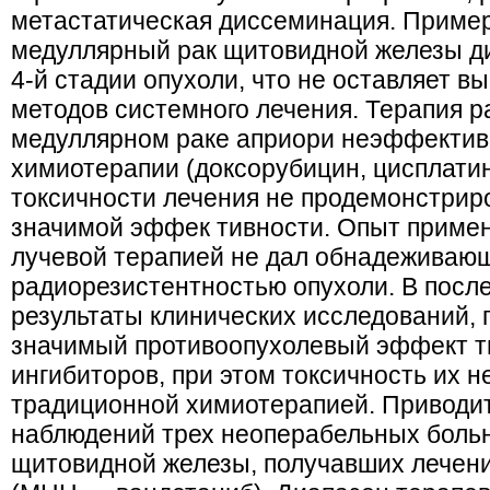
метастатическая диссеминация. Пример
медуллярный рак щитовидной железы ди
4-й стадии опухоли, что не оставляет 
методов системного лечения. Терапия 
медуллярном раке априори неэффектив
химиотерапии (доксорубицин, цисплатин
токсичности лечения не продемонстрир
значимой эффек тивности. Опыт приме
лучевой терапией не дал обнадеживающи
радиорезистентностью опухоли. В посл
результаты клинических исследований,
значимый противоопухолевый эффект т
ингибиторов, при этом токсичность их н
традиционной химиотерапией. Приводит
наблюдений трех неоперабельных боль
щитовидной железы, получавших лечен