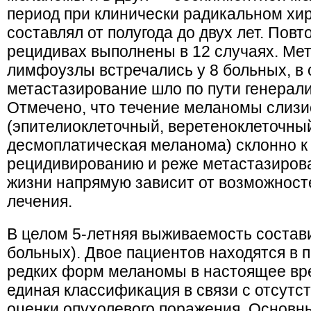
период при клинически радикальном хи
составлял от полугода до двух лет. Пов
рецидивах выполнены в 12 случаях. Ме
лимфоузлы встречались у 8 больных, в
метастазирование шло по пути генерал
Отмечено, что течение меланомы слизи
(эпителиоклеточный, веретеноклеточны
десмоплатическая меланома) склонно к
рецидивированию и реже метастазиров
жизни напрямую зависит от возможност
лечения.
В целом 5-летняя выживаемость состави
больных). Двое пациентов находятся в 
редких форм меланомы в настоящее вр
единая классификация в связи с отсутс
оценки опухолевого поражения. Основн