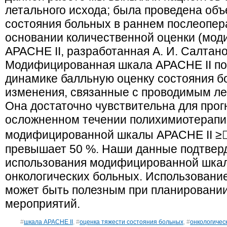
летального исхода; была проведена объ
состояния больных в раннем послеопер
основании количественной оценки (мо
APACHE II, разработанная А. И. Салтано
Модифицированная шкала APACHE II по
динамике балльную оценку состояния б
изменения, связанные с проводимым ле
Она достаточно чувствительна для прог
осложненном течении полихимиотерапи
модифицированной шкалы APACHE II ≥
превышает 50 %. Наши данные подтвер
использования модифицированной шкал
онкологических больных. Использован
может быть полезным при планировани
мероприятий.
#
шкала APACHE II
, #
оценка тяжести состояния больных
, #
онкологичес